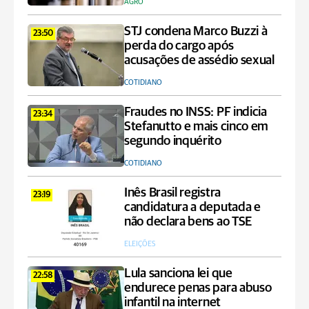
AGRO
STJ condena Marco Buzzi à
23:50
perda do cargo após
acusações de assédio sexual
COTIDIANO
Fraudes no INSS: PF indicia
23:34
Stefanutto e mais cinco em
segundo inquérito
COTIDIANO
Inês Brasil registra
23:19
candidatura a deputada e
não declara bens ao TSE
ELEIÇÕES
Lula sanciona lei que
22:58
endurece penas para abuso
infantil na internet