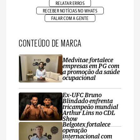
RELATAR ERROS
RECEBER NOTÍCIAS NO WHATS
FALAR COM A GENTE
CONTEÚDO DE MARCA
Medvitae fortalece
empresas em PG com
a promoção da saúde
ocupacional
Ex-UFC Bruno
Blindado enfrenta
tricampeão mundial
Arthur Lins no CDL
Show
Belgotex fortalece
operação
internacional com