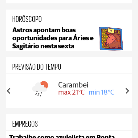
HORÓSCOPO
Astros apontam boas
oportunidades para Áries e
Sagitário nesta sexta
PREVISÃO DO TEMPO
Carambeí
in 18°C
max 21°C
min 18°C
EMPREGOS