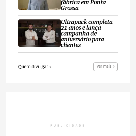
fábrica em Ponta
Grossa
Ultrapack completa
21 anos e lança
campanha de
aniversário para
clientes
Quero divulgar
Ver mais
PUBLICIDADE