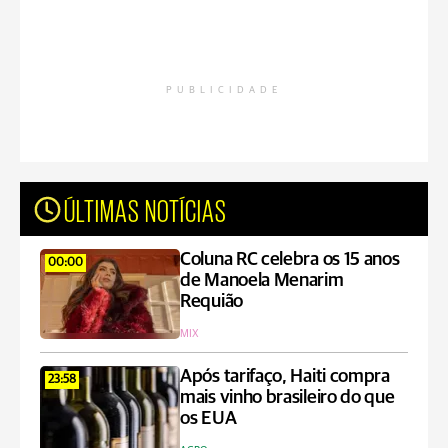
PUBLICIDADE
ÚLTIMAS NOTÍCIAS
Coluna RC celebra os 15 anos
00:00
de Manoela Menarim
Requião
MIX
Após tarifaço, Haiti compra
23:58
mais vinho brasileiro do que
os EUA