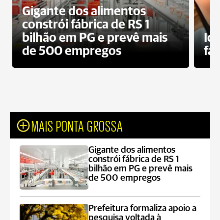
Gigante dos alimentos
constrói fábrica de RS 1
bilhão em PG e prevê mais
Id
de 500 empregos
fa
MAIS PONTA GROSSA
Gigante dos alimentos
constrói fábrica de RS 1
bilhão em PG e prevê mais
de 500 empregos
Prefeitura formaliza apoio a
pesquisa voltada à