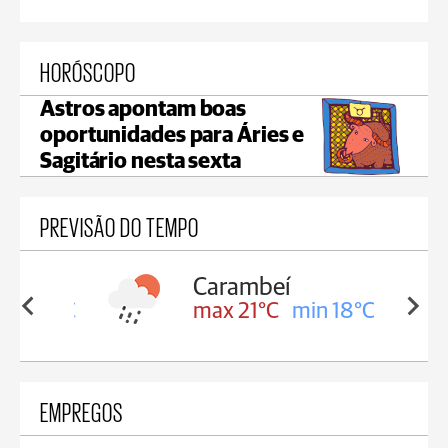
HORÓSCOPO
Astros apontam boas
oportunidades para Áries e
Sagitário nesta sexta
PREVISÃO DO TEMPO
Carambeí
in 18°C
max 21°C
min 18°C
EMPREGOS