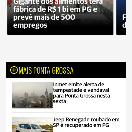
Gigante dos alimentos terá
fábrica de R$ 1 bi em PG e
prevê mais de 500
Fa
empregos
des
MAIS PONTA GROSSA
Inmet emite alerta de
tempestade e vendaval
para Ponta Grossa nesta
sexta
Jeep Renegade roubado em
SP é recuperado em PG