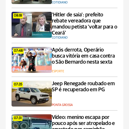
COTIDIANO
'Hitler de saia': prefeito
08:18
rebate vereadora que
mandou petista 'voltar para o
Ceará'
COTIDIANO
Após derrota, Operário
07:48
busca vitória em casa contra
o São Bernardo nesta sexta
ESPORTE
Jeep Renegade roubado em
07:35
SP é recuperado em PG
PONTA GROSSA
Vídeo: menino escapa por
07:31
pouco após ser atropelado e