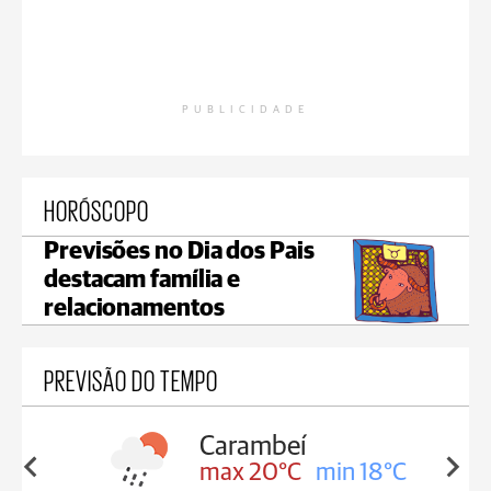
PUBLICIDADE
HORÓSCOPO
Previsões no Dia dos Pais
destacam família e
relacionamentos
PREVISÃO DO TEMPO
Carambeí
in 18°C
max 20°C
min 18°C