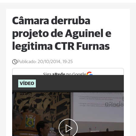
Câmara derruba
projeto de Aguinel e
legitima CTR Furnas
Publicado:
20/10/2014, 19:25
Siga
aRede
no Google
VÍDEO