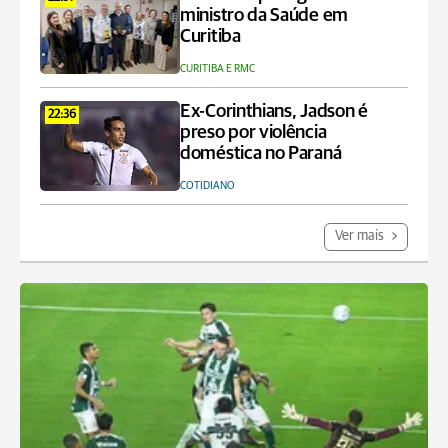
ministro da Saúde em
Curitiba
CURITIBA E RMC
Ex-Corinthians, Jadson é
22:36
preso por violência
doméstica no Paraná
COTIDIANO
Ver mais