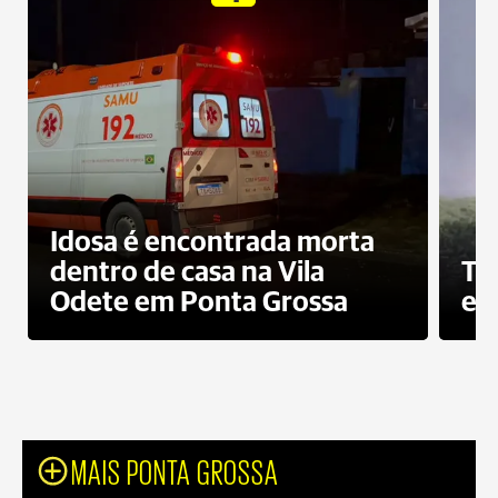
Idosa é encontrada morta
dentro de casa na Vila
To
Odete em Ponta Grossa
e 
MAIS PONTA GROSSA