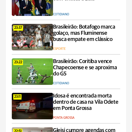
COTIDIANO
Brasileirão: Botafogo marca
23:37
golaço, mas Fluminense
busca empate em clássico
ESPORTE
Brasileirão: Coritiba vence
23:22
Chapecoense e se aproxima
do G5
COTIDIANO
Idosa é encontrada morta
23:11
dentro de casa na Vila Odete
em Ponta Grossa
PONTA GROSSA
Gleisi cumpre agendas com
22:51