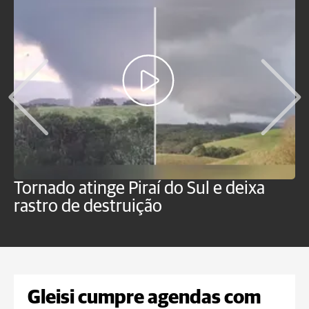
Tornado atinge Piraí do Sul e deixa
H
rastro de destruição
C
m
Gleisi cumpre agendas com