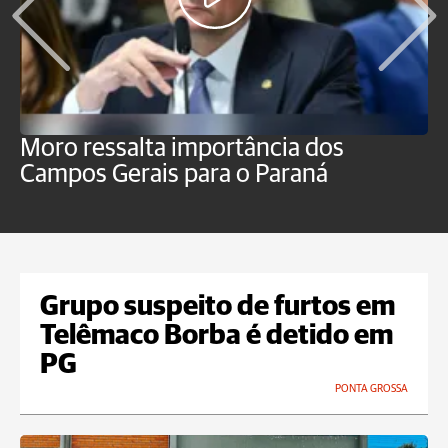
Moro ressalta importância dos
E
Campos Gerais para o Paraná
m
Grupo suspeito de furtos em
Telêmaco Borba é detido em
PG
PONTA GROSSA