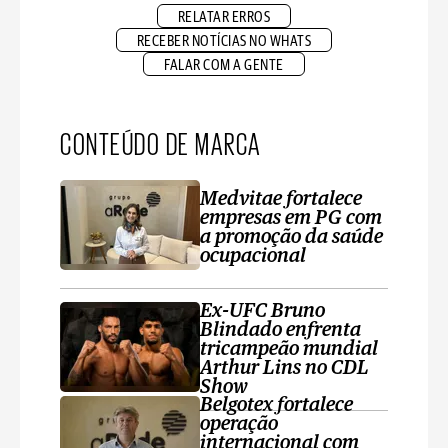
RELATAR ERROS
RECEBER NOTÍCIAS NO WHATS
FALAR COM A GENTE
CONTEÚDO DE MARCA
Medvitae fortalece
empresas em PG com
a promoção da saúde
ocupacional
Ex-UFC Bruno
Blindado enfrenta
tricampeão mundial
Arthur Lins no CDL
Show
Belgotex fortalece
operação
internacional com