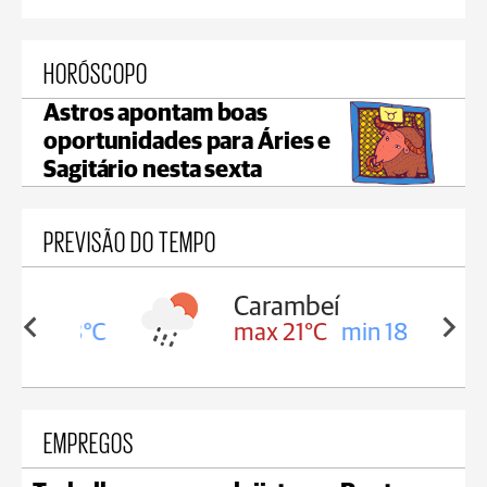
HORÓSCOPO
Astros apontam boas
oportunidades para Áries e
Sagitário nesta sexta
PREVISÃO DO TEMPO
Carambeí
in 18°C
max 21°C
min 18°C
EMPREGOS