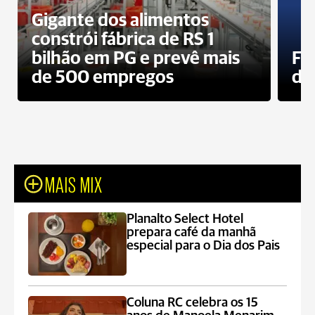
Gigante dos alimentos
constrói fábrica de RS 1
bilhão em PG e prevê mais
Fa
de 500 empregos
des
MAIS MIX
Planalto Select Hotel
prepara café da manhã
especial para o Dia dos Pais
Coluna RC celebra os 15