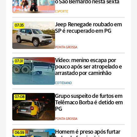
o São Bernardo nesta sexta
ESPORTE
Jeep Renegade roubado em
07:35
SP é recuperado em PG
PONTA GROSSA
Vídeo: menino escapa por
07:31
pouco após ser atropelado e
arrastado por caminhão
COTIDIANO
Grupo suspeito de furtos em
07:08
Telêmaco Borba é detido em
PG
PONTA GROSSA
Homem é preso após furtar
06:59