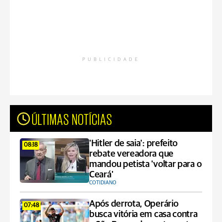
PUBLICIDADE
ÚLTIMAS NOTÍCIAS
'Hitler de saia': prefeito
08:18
rebate vereadora que
mandou petista 'voltar para o
Ceará'
COTIDIANO
Após derrota, Operário
07:48
busca vitória em casa contra