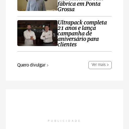
fábrica em Ponta
Grossa
Ultrapack completa
21 anos e lança
campanha de
aniversário para
clientes
Quero divulgar
Ver mais
PUBLICIDADE