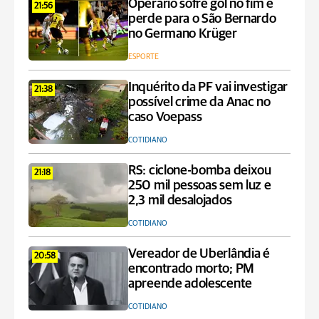
Operário sofre gol no fim e
21:56
perde para o São Bernardo
no Germano Krüger
ESPORTE
Inquérito da PF vai investigar
21:38
possível crime da Anac no
caso Voepass
COTIDIANO
RS: ciclone-bomba deixou
21:18
250 mil pessoas sem luz e
2,3 mil desalojados
COTIDIANO
Vereador de Uberlândia é
20:58
encontrado morto; PM
apreende adolescente
COTIDIANO