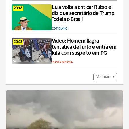
Lula volta a criticar Rubio e
20:45
diz que secretário de Trump
"odeia o Brasil"
COTIDIANO
Vídeo: Homem flagra
20:23
tentativa de furto e entra em
luta com suspeito em PG
PONTA GROSSA
Ver mais