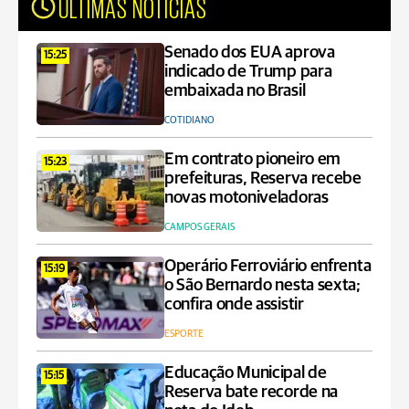
ÚLTIMAS NOTÍCIAS
Senado dos EUA aprova
15:25
indicado de Trump para
embaixada no Brasil
COTIDIANO
Em contrato pioneiro em
15:23
prefeituras, Reserva recebe
novas motoniveladoras
CAMPOS GERAIS
Operário Ferroviário enfrenta
15:19
o São Bernardo nesta sexta;
confira onde assistir
ESPORTE
Educação Municipal de
15:15
Reserva bate recorde na