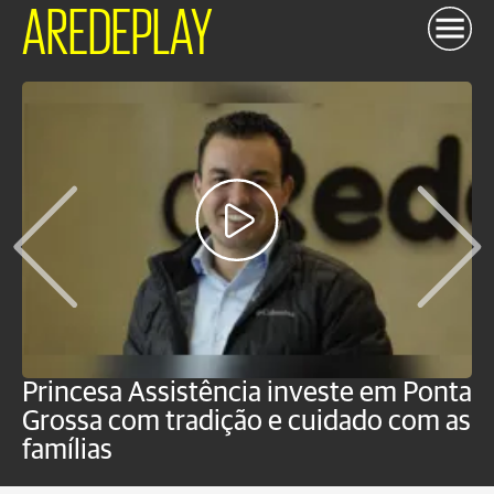
AREDEPLAY
Princesa Assistência investe em Ponta
F
Grossa com tradição e cuidado com as
e
famílias
P