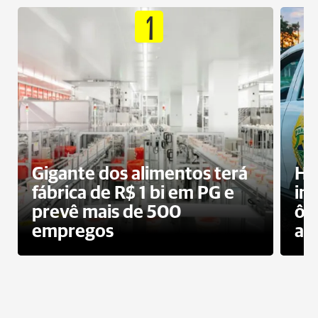
1
Gigante dos alimentos terá
Ho
fábrica de R$ 1 bi em PG e
im
prevê mais de 500
ôn
empregos
ac