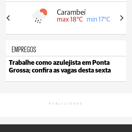
Carambeí
in 18°C
max 18°C
min 17°C
EMPREGOS
Trabalhe como azulejista em Ponta
Grossa; confira as vagas desta sexta
PUBLICIDADE