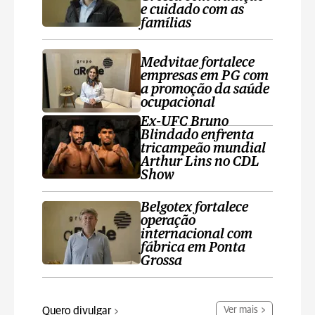
e cuidado com as
famílias
Medvitae fortalece
empresas em PG com
a promoção da saúde
ocupacional
Ex-UFC Bruno
Blindado enfrenta
tricampeão mundial
Arthur Lins no CDL
Show
Belgotex fortalece
operação
internacional com
fábrica em Ponta
Grossa
Quero divulgar
Ver mais