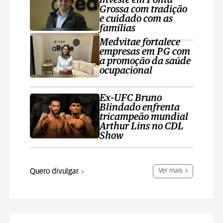
investe em Ponta
Grossa com tradição
e cuidado com as
famílias
Medvitae fortalece
empresas em PG com
a promoção da saúde
ocupacional
Ex-UFC Bruno
Blindado enfrenta
tricampeão mundial
Arthur Lins no CDL
Show
Quero divulgar
Ver mais