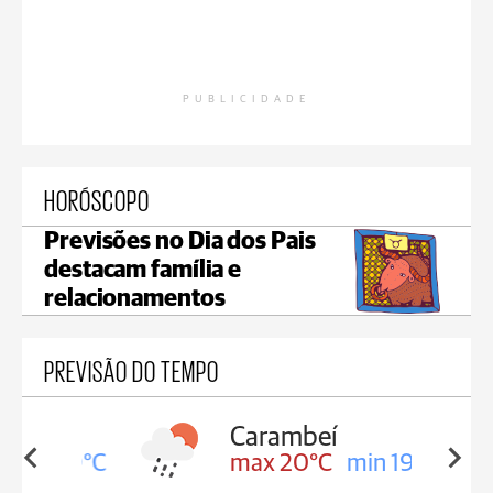
PUBLICIDADE
HORÓSCOPO
Previsões no Dia dos Pais
destacam família e
relacionamentos
PREVISÃO DO TEMPO
Carambeí
in 19°C
max 20°C
min 19°C