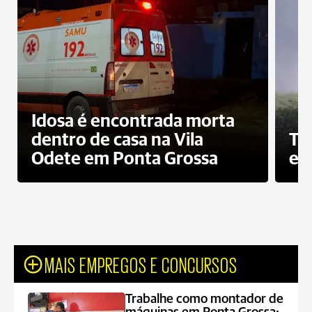
Idosa é encontrada morta
dentro de casa na Vila
To
Odete em Ponta Grossa
e 
MAIS EMPREGOS E CONCURSOS
Trabalhe como montador de