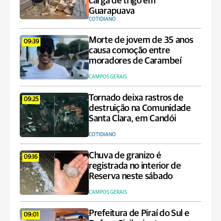
carga de trigo em
Guarapuava
COTIDIANO
Morte de jovem de 35 anos
09:39
causa comoção entre
moradores de Carambeí
CAMPOS GERAIS
Tornado deixa rastros de
09:25
destruição na Comunidade
Santa Clara, em Candói
COTIDIANO
Chuva de granizo é
09:16
registrada no interior de
Reserva neste sábado
CAMPOS GERAIS
Prefeitura de Piraí do Sul e
09:01