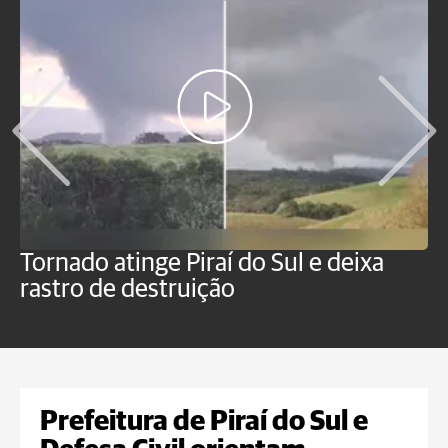
Tornado atinge Piraí do Sul e deixa
H
rastro de destruição
C
m
Prefeitura de Piraí do Sul e