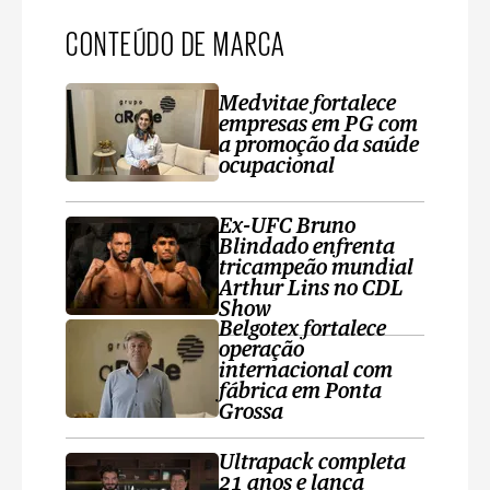
CONTEÚDO DE MARCA
Medvitae fortalece
empresas em PG com
a promoção da saúde
ocupacional
Ex-UFC Bruno
Blindado enfrenta
tricampeão mundial
Arthur Lins no CDL
Show
Belgotex fortalece
operação
internacional com
fábrica em Ponta
Grossa
Ultrapack completa
21 anos e lança