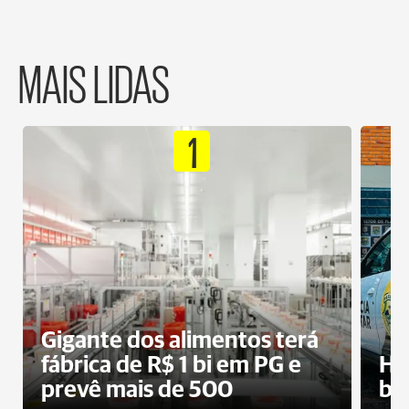
MAIS LIDAS
1
Gigante dos alimentos terá
fábrica de R$ 1 bi em PG e
Ho
prevê mais de 500
bo