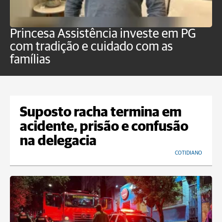
Princesa Assistência investe em PG
O
com tradição e cuidado com as
p
famílias
Suposto racha termina em
acidente, prisão e confusão
na delegacia
COTIDIANO