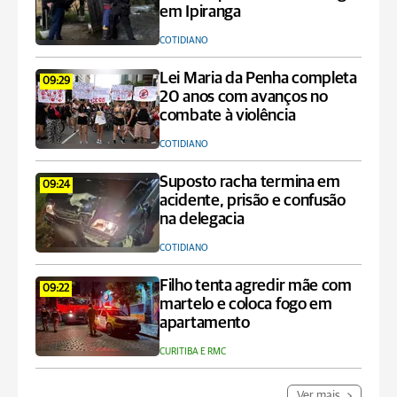
em Ipiranga
COTIDIANO
Lei Maria da Penha completa
09:29
20 anos com avanços no
combate à violência
COTIDIANO
Suposto racha termina em
09:24
acidente, prisão e confusão
na delegacia
COTIDIANO
Filho tenta agredir mãe com
09:22
martelo e coloca fogo em
apartamento
CURITIBA E RMC
Ver mais