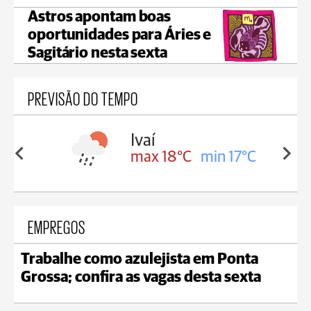
Astros apontam boas
oportunidades para Áries e
Sagitário nesta sexta
PREVISÃO DO TEMPO
olis
Ivaí
in 16°C
max 18°C
min 17°C
EMPREGOS
Trabalhe como azulejista em Ponta
Grossa; confira as vagas desta sexta