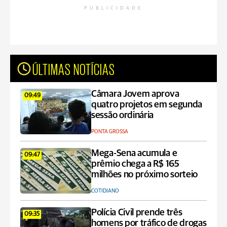
PUBLICIDADE
ÚLTIMAS NOTÍCIAS
Câmara Jovem aprova
09:49
quatro projetos em segunda
sessão ordinária
PONTA GROSSA
Mega-Sena acumula e
09:47
prêmio chega a R$ 165
milhões no próximo sorteio
COTIDIANO
Polícia Civil prende três
09:35
homens por tráfico de drogas