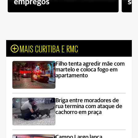
empregos
su
MAIS CURITIBA E RMC
Filho tenta agredir mãe com
martelo e coloca fogo em
apartamento
Briga entre moradores de
rua termina com ataque de
cachorro em praça
Campo Largo lança