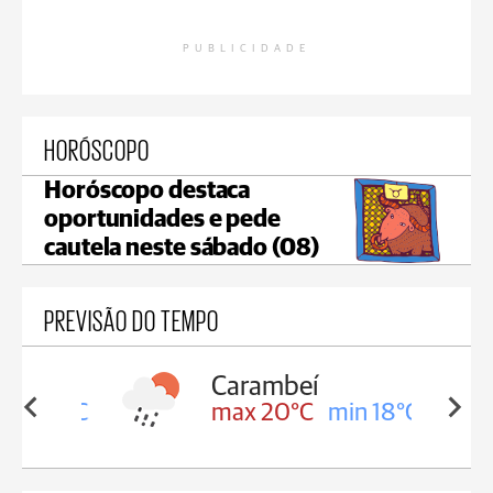
PUBLICIDADE
HORÓSCOPO
Horóscopo destaca
oportunidades e pede
cautela neste sábado (08)
PREVISÃO DO TEMPO
Carambeí
in 18°C
max 20°C
min 18°C