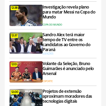
Investigação revela plano
12:38
para matar Messi na Copa do
Mundo
COPA DO MUNDO
Sandro Alex terá maior
12:37
tempo de TV entre os
candidatos ao Governo do
Paraná
ELEIÇÕES
Volante da Seleção, Bruno
12:13
Guimarães é anunciado pelo
Arsenal
ESPORTE
Projetos de extensão
12:00
aproximam moradores das
tecnologias digitais