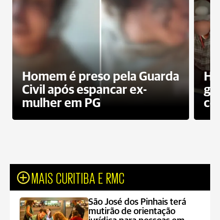
Homem é preso pela Guarda
Ho
Civil após espancar ex-
gr
mulher em PG
co
MAIS CURITIBA E RMC
São José dos Pinhais terá
mutirão de orientação