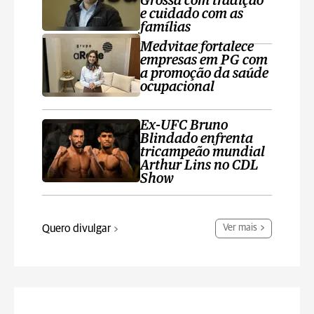
Grossa com tradição
e cuidado com as
famílias
Medvitae fortalece
empresas em PG com
a promoção da saúde
ocupacional
Ex-UFC Bruno
Blindado enfrenta
tricampeão mundial
Arthur Lins no CDL
Show
Quero divulgar
Ver mais