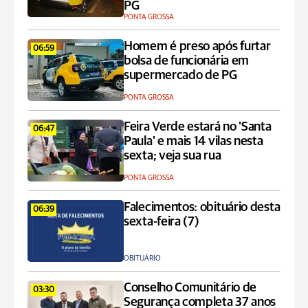
PG
PONTA GROSSA
Homem é preso após furtar
06:59
bolsa de funcionária em
supermercado de PG
PONTA GROSSA
Feira Verde estará no 'Santa
06:47
Paula' e mais 14 vilas nesta
sexta; veja sua rua
PONTA GROSSA
Falecimentos: obituário desta
06:39
sexta-feira (7)
OBITUÁRIO
Conselho Comunitário de
03:30
Segurança completa 37 anos