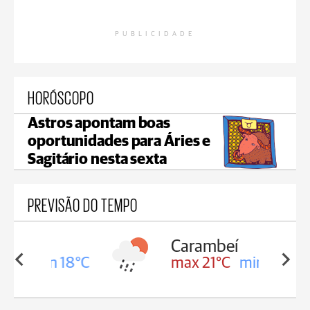
PUBLICIDADE
HORÓSCOPO
Astros apontam boas
oportunidades para Áries e
Sagitário nesta sexta
PREVISÃO DO TEMPO
Carambeí
in 18°C
max 21°C
min 18°C