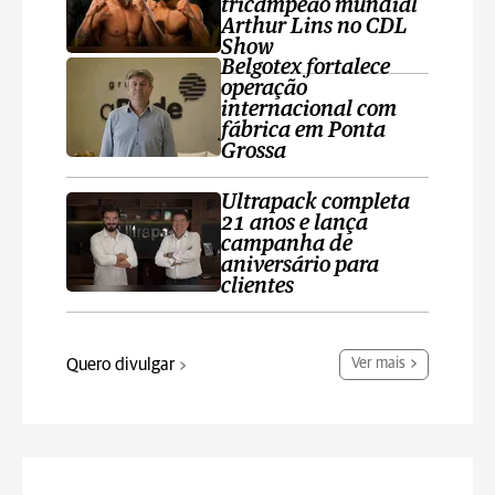
tricampeão mundial
Arthur Lins no CDL
Show
Belgotex fortalece
operação
internacional com
fábrica em Ponta
Grossa
Ultrapack completa
21 anos e lança
campanha de
aniversário para
clientes
Quero divulgar
Ver mais