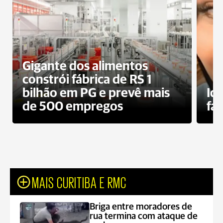
Gigante dos alimentos
constrói fábrica de RS 1
bilhão em PG e prevê mais
Id
de 500 empregos
fa
MAIS CURITIBA E RMC
Briga entre moradores de
rua termina com ataque de