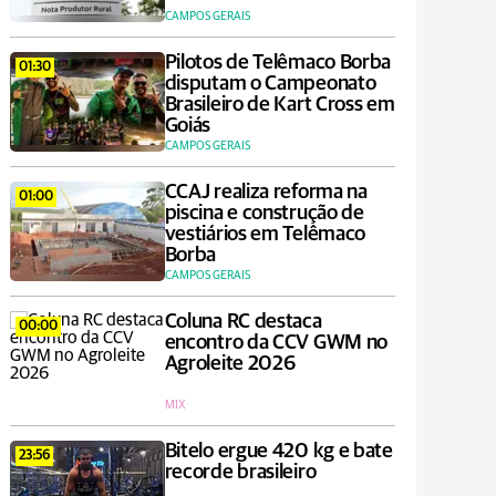
CAMPOS GERAIS
Pilotos de Telêmaco Borba
01:30
disputam o Campeonato
Brasileiro de Kart Cross em
Goiás
CAMPOS GERAIS
CCAJ realiza reforma na
01:00
piscina e construção de
vestiários em Telêmaco
Borba
CAMPOS GERAIS
Coluna RC destaca
00:00
encontro da CCV GWM no
Agroleite 2026
MIX
Bitelo ergue 420 kg e bate
23:56
recorde brasileiro