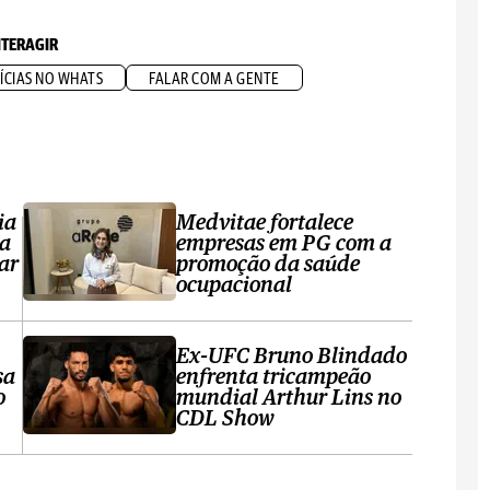
NTERAGIR
ÍCIAS NO WHATS
FALAR COM A GENTE
ia
Medvitae fortalece
ta
empresas em PG com a
ar
promoção da saúde
ocupacional
Ex-UFC Bruno Blindado
sa
enfrenta tricampeão
o
mundial Arthur Lins no
CDL Show