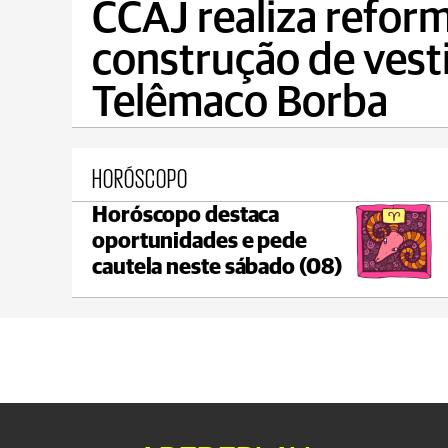
CCAJ realiza reform
construção de vest
Telêmaco Borba
HORÓSCOPO
Horóscopo destaca
Ponta Grossa
oportunidades e pede
max 17°C
min 17°C
cautela neste sábado (08)