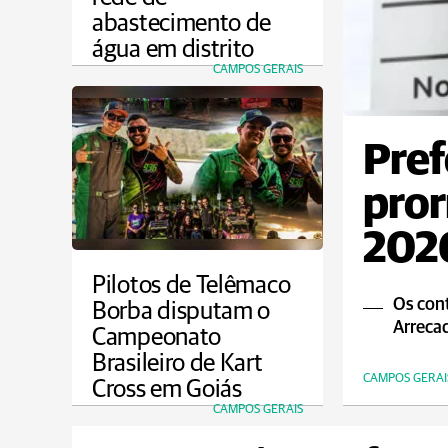
abastecimento de
água em distrito
CAMPOS GERAIS
Pref
pror
2026
Pilotos de Telêmaco
Os cont
Borba disputam o
Arrecad
Campeonato
Brasileiro de Kart
CAMPOS GERAI
Cross em Goiás
CAMPOS GERAIS