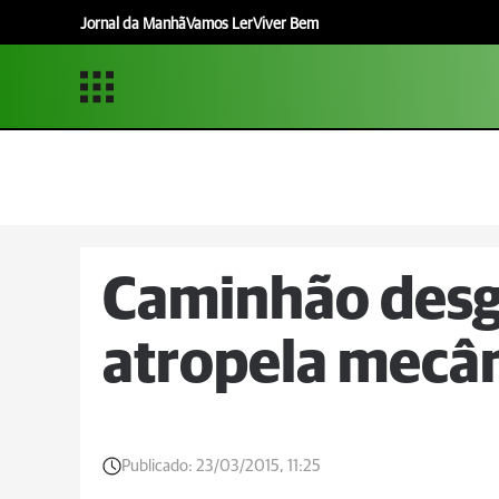
Jornal da Manhã
Vamos Ler
Viver Bem
Caminhão des
atropela mecân
Publicado:
23/03/2015, 11:25