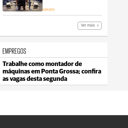
ESPORTE
Ver mais
EMPREGOS
Trabalhe como montador de
Carambeí
máquinas em Ponta Grossa; confira
max 18°C
min 17°C
as vagas desta segunda