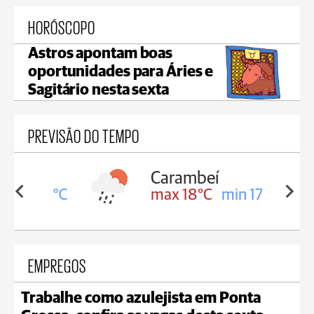
HORÓSCOPO
Astros apontam boas
oportunidades para Áries e
Sagitário nesta sexta
PREVISÃO DO TEMPO
Carambeí
in 18°C
max 18°C
min 17°C
EMPREGOS
Trabalhe como azulejista em Ponta