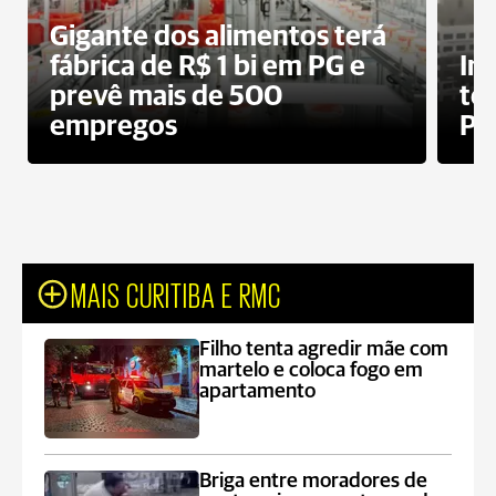
Gigante dos alimentos terá
fábrica de R$ 1 bi em PG e
In
prevê mais de 500
te
empregos
Po
MAIS CURITIBA E RMC
Filho tenta agredir mãe com
martelo e coloca fogo em
apartamento
Briga entre moradores de