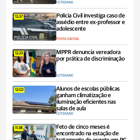
COTIDIANO
Polícia Civil investiga caso de
12:37
assédio entre ex-professor e
adolescente
PONTA GROSSA
MPPR denuncia vereadora
12:23
por prática de discriminação
COTIDIANO
Alunos de escolas públicas
12:02
ganham climatização e
iluminação eficientes nas
salas de aula
COTIDIANO
Feto de cinco meses é
11:38
encontrado na estação de