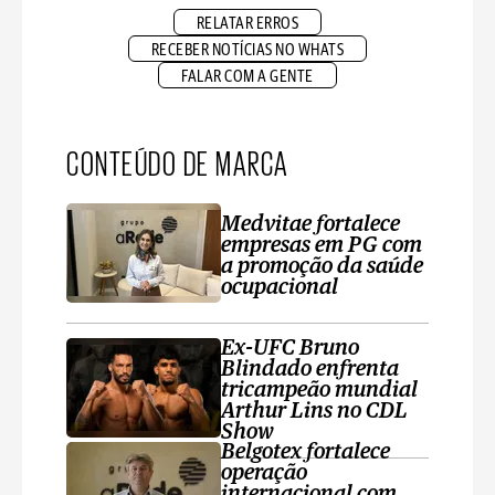
RELATAR ERROS
RECEBER NOTÍCIAS NO WHATS
FALAR COM A GENTE
CONTEÚDO DE MARCA
Medvitae fortalece
empresas em PG com
a promoção da saúde
ocupacional
Ex-UFC Bruno
Blindado enfrenta
tricampeão mundial
Arthur Lins no CDL
Show
Belgotex fortalece
operação
internacional com