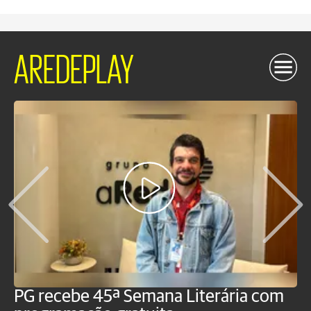
AREDEPLAY
PG recebe 45ª Semana Literária com
P