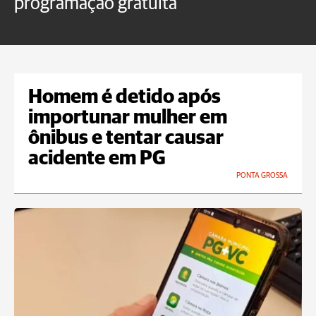
programação gratuita
t
Homem é detido após
importunar mulher em
ônibus e tentar causar
acidente em PG
PONTA GROSSA