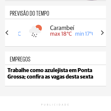
PREVISÃO DO TEMPO
Carambeí
in 18°C
max 18°C
min 17°C
EMPREGOS
Trabalhe como azulejista em Ponta
Grossa; confira as vagas desta sexta
PUBLICIDADE