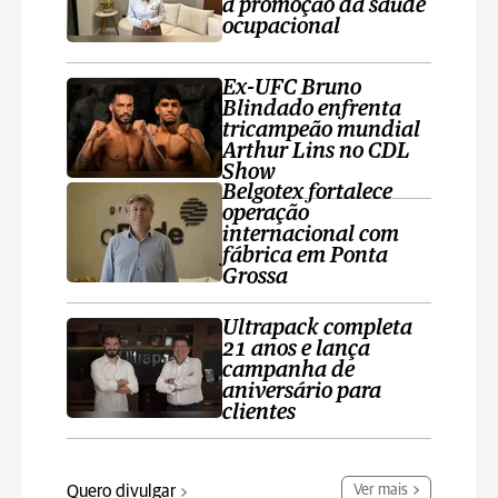
a promoção da saúde
ocupacional
Ex-UFC Bruno
Blindado enfrenta
tricampeão mundial
Arthur Lins no CDL
Show
Belgotex fortalece
operação
internacional com
fábrica em Ponta
Grossa
Ultrapack completa
21 anos e lança
campanha de
aniversário para
clientes
Quero divulgar
Ver mais