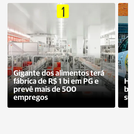
1
Gigante dos alimentos terá
fábrica de R$ 1 bi em PG e
Ho
prevê mais de 500
bo
empregos
su