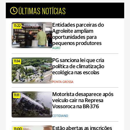
ÚLTIMAS NOTÍCIAS
Entidades parceiras do
11:22
Agroleite ampliam
oportunidades para
pequenos produtores
AGRO
PG sanciona lei que cria
11:14
política de climatização
ecológica nas escolas
PONTA GROSSA
Motorista desaparece após
11:11
veículo cair na Represa
Vossoroca na BR-376
COTIDIANO
Estão abertas as inscrições
11:00