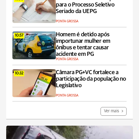
para o Processo Seletivo
Seriado da UEPG
PONTA GROSSA
Homem é detido após
10:57
importunar mulher em
ônibus e tentar causar
acidente em PG
PONTA GROSSA
Câmara PG+VC fortalece a
10:32
participação da população no
Legislativo
PONTA GROSSA
Ver mais