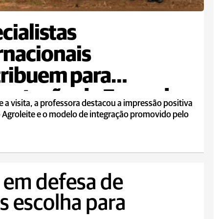
cialistas
rnacionais
ribuem para
antação da Fazenda
 a visita, a professora destacou a impressão positiva
lo no Agroleite
 Agroleite e o modelo de integração promovido pelo
 em defesa de
s escolha para