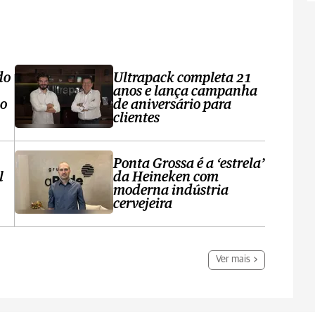
do
Ultrapack completa 21
anos e lança campanha
no
de aniversário para
clientes
Ponta Grossa é a ‘estrela’
l
da Heineken com
moderna indústria
cervejeira
Ver mais