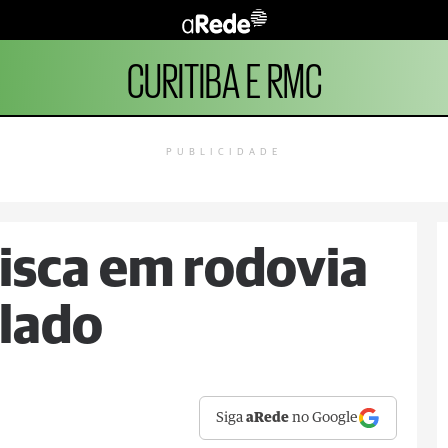
CURITIBA E RMC
PUBLICIDADE
risca em rodovia
elado
Siga
aRede
no Google