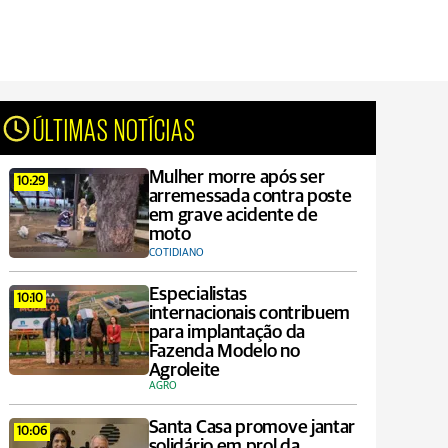
ÚLTIMAS NOTÍCIAS
Mulher morre após ser
10:29
arremessada contra poste
em grave acidente de
moto
COTIDIANO
Especialistas
10:10
internacionais contribuem
para implantação da
Fazenda Modelo no
Agroleite
AGRO
Santa Casa promove jantar
10:06
solidário em prol da