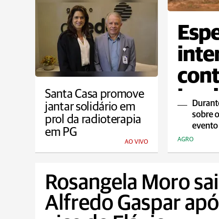
Espe
inte
cont
impl
Santa Casa promove
Durante
jantar solidário em
Mode
sobre o
prol da radioterapia
evento
em PG
AGRO
AO VIVO
Rosangela Moro sai
Alfredo Gaspar apó