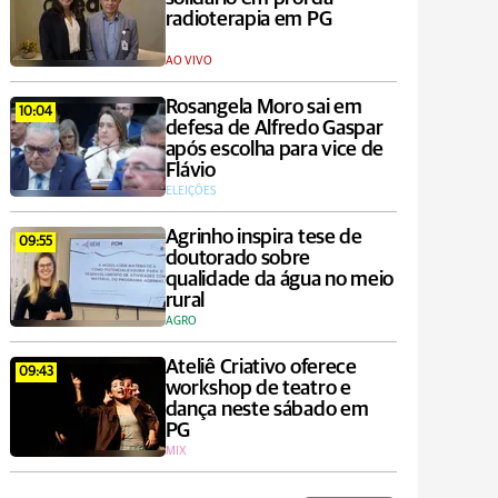
radioterapia em PG
AO VIVO
Rosangela Moro sai em
10:04
defesa de Alfredo Gaspar
após escolha para vice de
Flávio
ELEIÇÕES
Agrinho inspira tese de
09:55
doutorado sobre
qualidade da água no meio
rural
AGRO
Ateliê Criativo oferece
09:43
workshop de teatro e
dança neste sábado em
PG
MIX