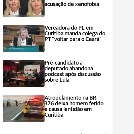
acusação de xenofobia
Vereadora do PL em
Curitiba manda colega do
PT "voltar para o Ceará"
Pré-candidato a
deputado abandona
podcast após discussão
sobre Lula
Atropelamento na BR-
376 deixa homem ferido
e causa lentidão em
Curitiba