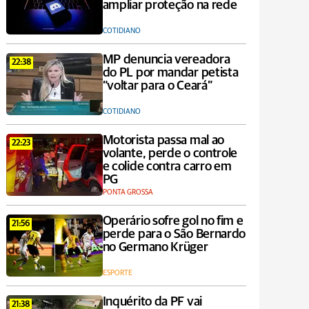
ampliar proteção na rede
COTIDIANO
MP denuncia vereadora
22:38
do PL por mandar petista
“voltar para o Ceará”
COTIDIANO
Motorista passa mal ao
22:23
volante, perde o controle
e colide contra carro em
PG
PONTA GROSSA
Operário sofre gol no fim e
21:56
perde para o São Bernardo
no Germano Krüger
ESPORTE
Inquérito da PF vai
21:38