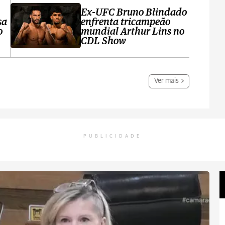
Ex-UFC Bruno Blindado
sa
enfrenta tricampeão
o
mundial Arthur Lins no
CDL Show
Ver mais
PUBLICIDADE