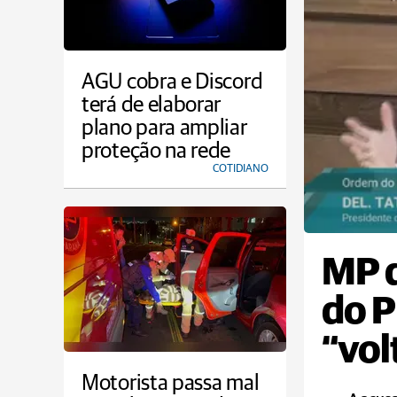
AGU cobra e Discord
terá de elaborar
plano para ampliar
proteção na rede
COTIDIANO
MP 
do P
“vol
Motorista passa mal