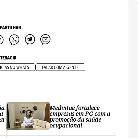
PARTILHAR
NTERAGIR
ÍCIAS NO WHATS
FALAR COM A GENTE
ia
Medvitae fortalece
ta
empresas em PG com a
ar
promoção da saúde
ocupacional