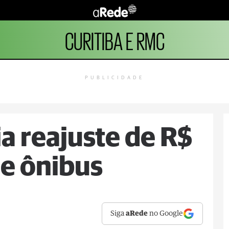
CURITIBA E RMC
PUBLICIDADE
a reajuste de R$
de ônibus
Siga
aRede
no Google