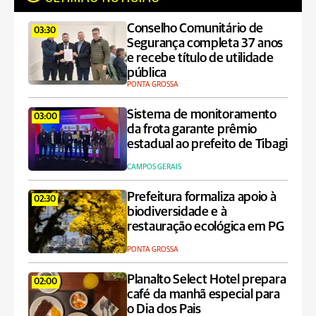
Conselho Comunitário de
03:30
Segurança completa 37 anos
e recebe título de utilidade
pública
PONTA GROSSA
Sistema de monitoramento
03:00
da frota garante prêmio
estadual ao prefeito de Tibagi
CAMPOS GERAIS
Prefeitura formaliza apoio à
02:30
biodiversidade e à
restauração ecológica em PG
PONTA GROSSA
Planalto Select Hotel prepara
02:00
café da manhã especial para
o Dia dos Pais