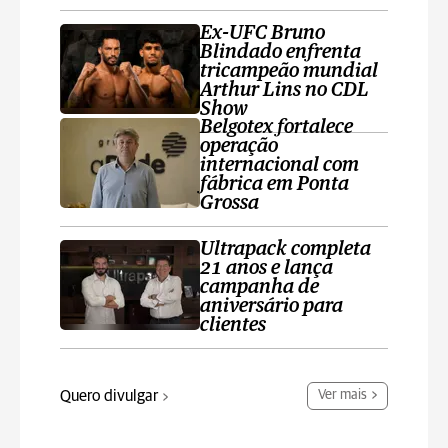
Ex-UFC Bruno
Blindado enfrenta
tricampeão mundial
Arthur Lins no CDL
Show
Belgotex fortalece
operação
internacional com
fábrica em Ponta
Grossa
Ultrapack completa
21 anos e lança
campanha de
aniversário para
clientes
Quero divulgar
Ver mais