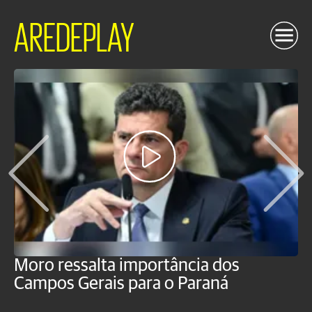
AREDEPLAY
Moro ressalta importância dos
E
Campos Gerais para o Paraná
m