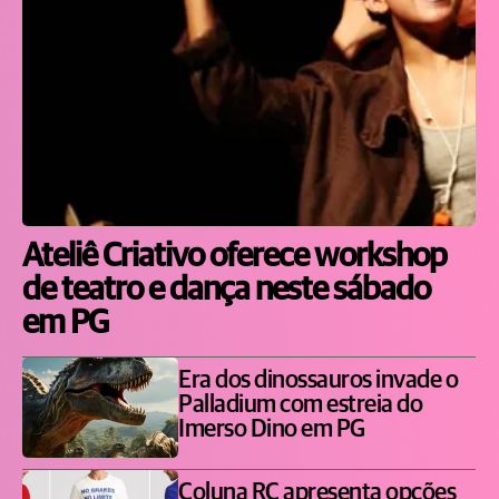
Ateliê Criativo oferece workshop
de teatro e dança neste sábado
em PG
Era dos dinossauros invade o
Palladium com estreia do
Imerso Dino em PG
Coluna RC apresenta opções