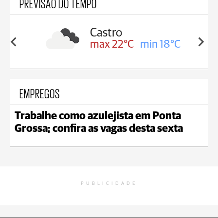
PREVISÃO DO TEMPO
sa
Castro
in 18°C
max 22°C
min 18°C
EMPREGOS
Trabalhe como azulejista em Ponta
Grossa; confira as vagas desta sexta
PUBLICIDADE