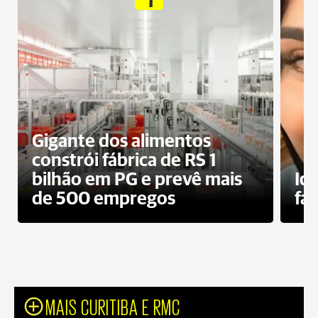
Gigante dos alimentos
constrói fábrica de RS 1
bilhão em PG e prevê mais
Id
de 500 empregos
fa
MAIS CURITIBA E RMC