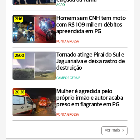
AGRO
Homem sem CNH tem moto
21:16
com R$ 109 mil em débitos
apreendida em PG
PONTA GROSSA
Tornado atinge Piraí do Sul e
21:00
Jaguariaíva e deixa rastro de
destruição
CAMPOS GERAIS
Mulher é agredida pelo
20:38
próprio irmão e autor acaba
preso em flagrante em PG
PONTA GROSSA
Ver mais