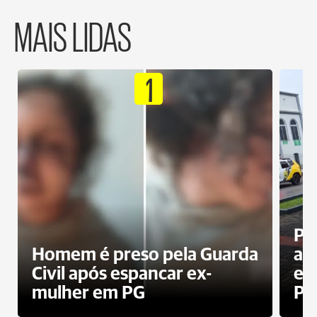
MAIS LIDAS
1
Pa
Homem é preso pela Guarda
ati
Civil após espancar ex-
en
mulher em PG
Pr