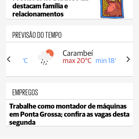
destacam família e
relacionamentos
PREVISÃO DO TEMPO
Carambeí
in 18°C
max 20°C
min 18°C
EMPREGOS
Trabalhe como montador de máquinas
em Ponta Grossa; confira as vagas desta
segunda