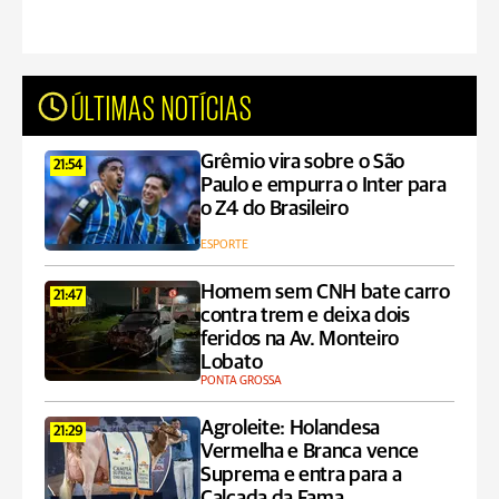
ÚLTIMAS NOTÍCIAS
Grêmio vira sobre o São
21:54
Paulo e empurra o Inter para
o Z4 do Brasileiro
ESPORTE
Homem sem CNH bate carro
21:47
contra trem e deixa dois
feridos na Av. Monteiro
Lobato
PONTA GROSSA
Agroleite: Holandesa
21:29
Vermelha e Branca vence
Suprema e entra para a
Calçada da Fama