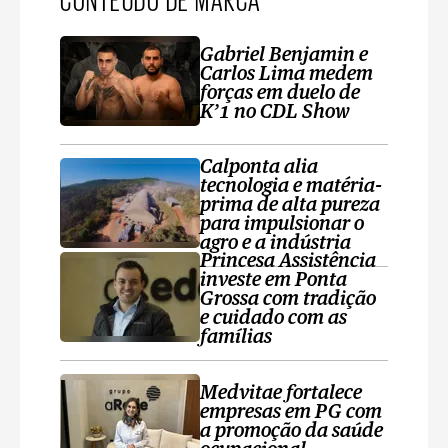
Gabriel Benjamin e
Carlos Lima medem
forças em duelo de
K’1 no CDL Show
Calponta alia
tecnologia e matéria-
prima de alta pureza
para impulsionar o
agro e a indústria
Princesa Assistência
investe em Ponta
Grossa com tradição
e cuidado com as
famílias
Medvitae fortalece
empresas em PG com
a promoção da saúde