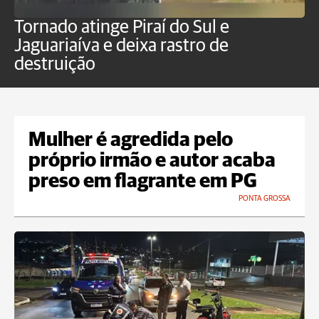
Tornado atinge Piraí do Sul e
H
Jaguariaíva e deixa rastro de
C
destruição
m
Mulher é agredida pelo
próprio irmão e autor acaba
preso em flagrante em PG
PONTA GROSSA