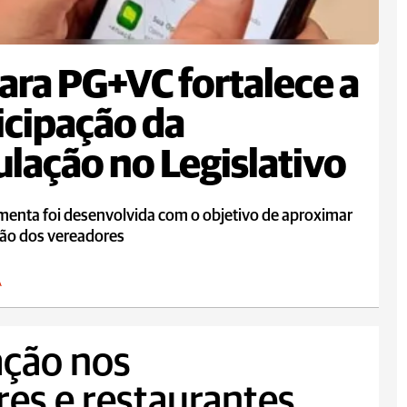
ra PG+VC fortalece a
icipação da
lação no Legislativo
menta foi desenvolvida com o objetivo de aproximar
dão dos vereadores
A
ação nos
es e restaurantes