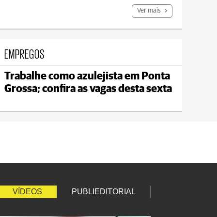
Ver mais
EMPREGOS
Trabalhe como azulejista em Ponta
Carambeí
Grossa; confira as vagas desta sexta
max 18°C
min 17°C
VÍDEOS
PUBLIEDITORIAL