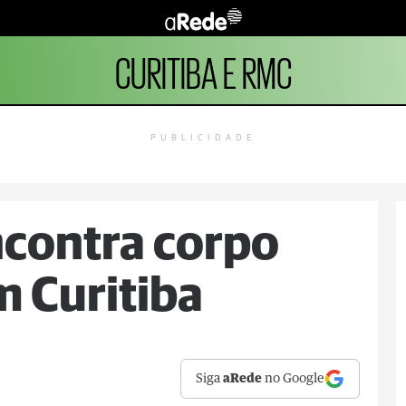
CURITIBA E RMC
PUBLICIDADE
ncontra corpo
 Curitiba
Siga
aRede
no Google