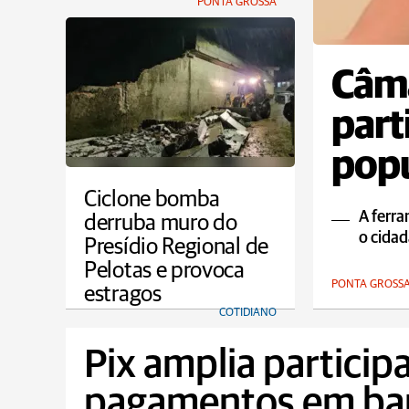
PONTA GROSSA
Câma
part
popu
Ciclone bomba
A ferra
derruba muro do
o cida
Presídio Regional de
Pelotas e provoca
PONTA GROSS
estragos
COTIDIANO
Pix amplia particip
pagamentos em bar