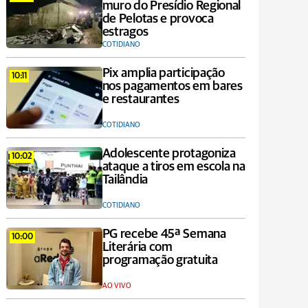
muro do Presídio Regional
de Pelotas e provoca
estragos
COTIDIANO
Pix amplia participação
10:11
nos pagamentos em bares
e restaurantes
COTIDIANO
Adolescente protagoniza
10:02
ataque a tiros em escola na
Tailândia
COTIDIANO
PG recebe 45ª Semana
10:00
Literária com
programação gratuita
AO VIVO