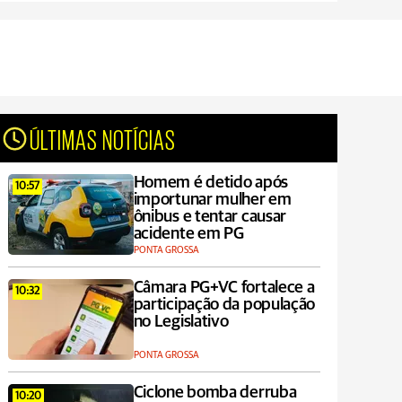
ÚLTIMAS NOTÍCIAS
Homem é detido após
10:57
importunar mulher em
ônibus e tentar causar
acidente em PG
PONTA GROSSA
Câmara PG+VC fortalece a
10:32
participação da população
no Legislativo
PONTA GROSSA
Ciclone bomba derruba
10:20