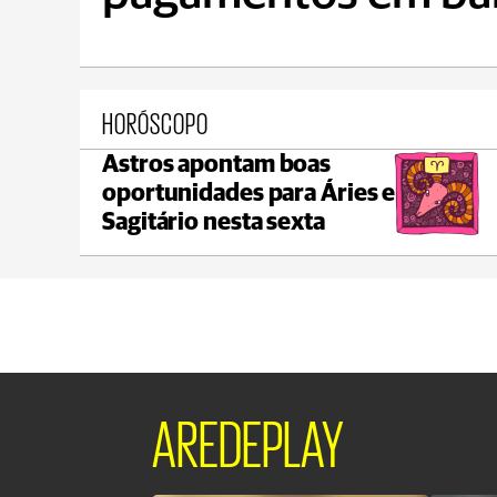
HORÓSCOPO
Astros apontam boas
Ponta Grossa
oportunidades para Áries e
max 17°C
min 17°C
Sagitário nesta sexta
AREDEPLAY