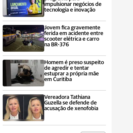
impulsionar negócios de
tecnologia e inovação
Jovem fica gravemente
ferida em acidente entre
scooter elétrica e carro
na BR-376
Homem é preso suspeito
de agredir e tentar
estuprar a própria mãe
em Curitiba
Vereadora Tathiana
Guzella se defende de
acusação de xenofobia