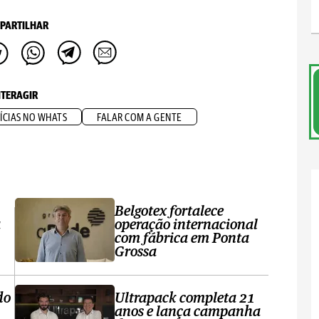
PARTILHAR
NTERAGIR
ÍCIAS NO WHATS
FALAR COM A GENTE
Belgotex fortalece
a
operação internacional
com fábrica em Ponta
Grossa
do
Ultrapack completa 21
anos e lança campanha