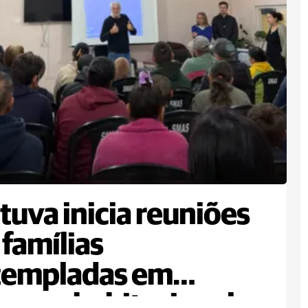
tuva inicia reuniões
famílias
templadas em
rama habitacional