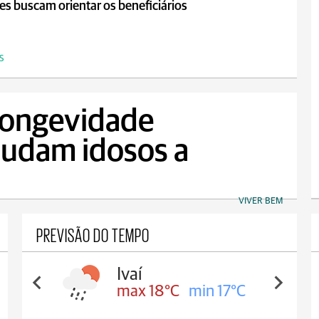
s buscam orientar os beneficiários
S
 longevidade
judam idosos a
VIVER BEM
PREVISÃO DO TEMPO
Ivaí
max 18°C
min 17°C