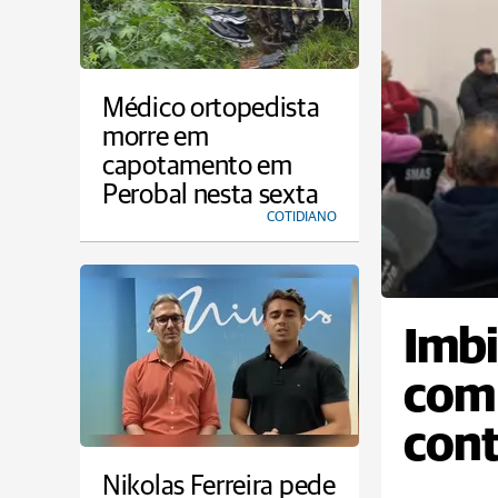
Médico ortopedista
morre em
capotamento em
Perobal nesta sexta
COTIDIANO
Imbi
com 
con
prog
Nikolas Ferreira pede