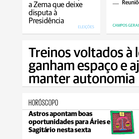
Reuniõe
a Zema que deixe
disputa à
Presidência
CAMPOS GERAI
ELEIÇÕES
Treinos voltados à
ganham espaço e a
manter autonomia
HORÓSCOPO
Astros apontam boas
Prudentópolis
oportunidades para Áries e
max 17°C
min 16°C
Sagitário nesta sexta