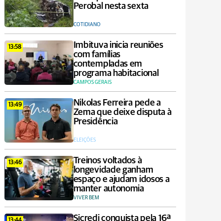
Perobal nesta sexta
COTIDIANO
Imbituva inicia reuniões
13:58
com famílias
contempladas em
programa habitacional
CAMPOS GERAIS
Nikolas Ferreira pede a
13:49
Zema que deixe disputa à
Presidência
ELEIÇÕES
Treinos voltados à
13:46
longevidade ganham
espaço e ajudam idosos a
manter autonomia
VIVER BEM
Sicredi conquista pela 16ª
13:44