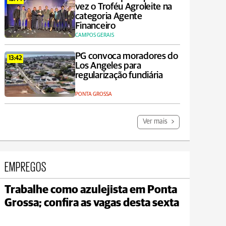
vez o Troféu Agroleite na
categoria Agente
Financeiro
CAMPOS GERAIS
PG convoca moradores do
13:42
Los Angeles para
regularização fundiária
PONTA GROSSA
Ver mais
EMPREGOS
Trabalhe como azulejista em Ponta
Grossa; confira as vagas desta sexta