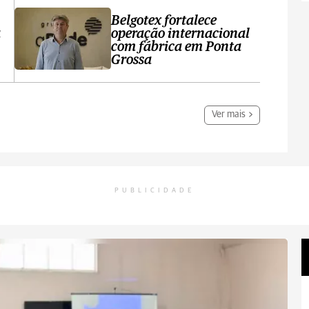
Belgotex fortalece
a
operação internacional
com fábrica em Ponta
Grossa
Ver mais
PUBLICIDADE