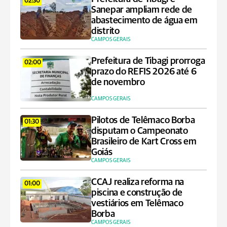
02:30
Sanepar ampliam rede de
abastecimento de água em
distrito
CAMPOS GERAIS
Prefeitura de Tibagi prorroga
02:00
prazo do REFIS 2026 até 6
de novembro
CAMPOS GERAIS
Pilotos de Telêmaco Borba
01:30
disputam o Campeonato
Brasileiro de Kart Cross em
Goiás
CAMPOS GERAIS
CCAJ realiza reforma na
01:00
piscina e construção de
vestiários em Telêmaco
Borba
CAMPOS GERAIS