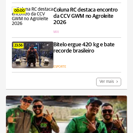
Coluna RC destaca encontro
00:00
da CCV GWM no Agroleite
2026
MIX
Bitelo ergue 420 kg e bate
23:56
recorde brasileiro
ESPORTE
Ver mais