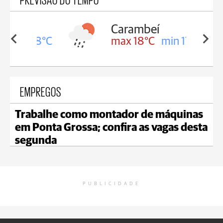
Carambeí
in 18°C
max 18°C
min 17°C
EMPREGOS
Trabalhe como montador de máquinas
em Ponta Grossa; confira as vagas desta
segunda
PUBLICIDADE