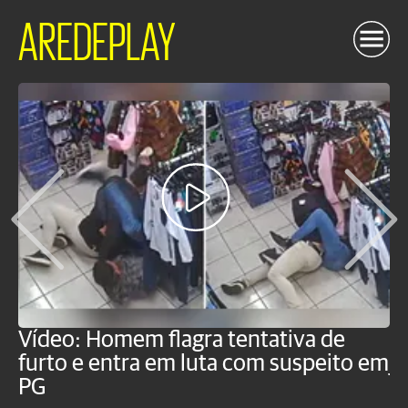
AREDEPLAY
Vídeo: Homem flagra tentativa de
B
furto e entra em luta com suspeito em
j
PG