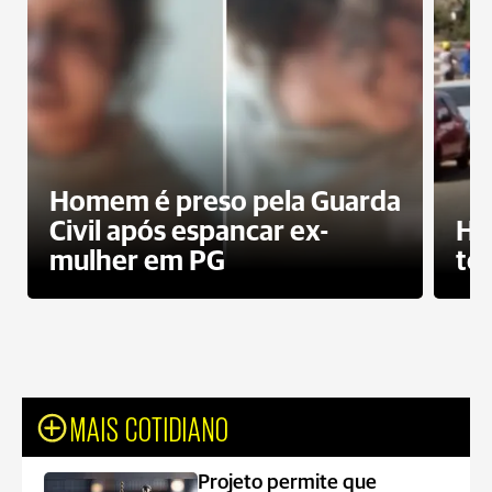
Homem é preso pela Guarda
Civil após espancar ex-
Ho
mulher em PG
te
MAIS COTIDIANO
Projeto permite que