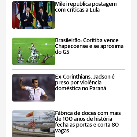
Milei republica postagem
com críticas a Lula
Brasileirão: Coritiba vence
Chapecoense e se aproxima
do G5
Ex-Corinthians, Jadson é
preso por violência
doméstica no Paraná
Fábrica de doces com mais
de 100 anos de história
fecha as portas e corta 80
vagas