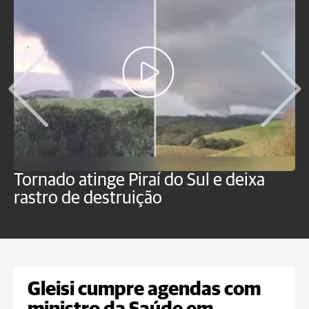
Tornado atinge Piraí do Sul e deixa
H
rastro de destruição
C
m
Gleisi cumpre agendas com