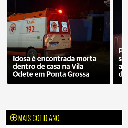
Pr
Idosa é encontrada morta
sec
dentro de casa na Vila
ap
Odete em Ponta Grossa
do
MAIS COTIDIANO