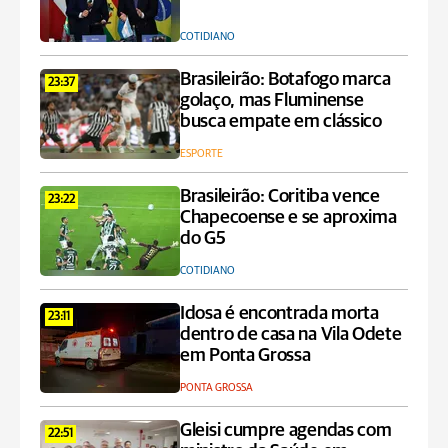
COTIDIANO
Brasileirão: Botafogo marca
23:37
golaço, mas Fluminense
busca empate em clássico
ESPORTE
Brasileirão: Coritiba vence
23:22
Chapecoense e se aproxima
do G5
COTIDIANO
Idosa é encontrada morta
23:11
dentro de casa na Vila Odete
em Ponta Grossa
PONTA GROSSA
Gleisi cumpre agendas com
22:51