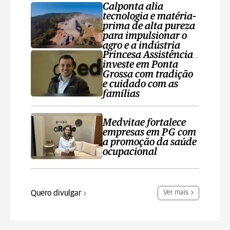
Calponta alia
tecnologia e matéria-
prima de alta pureza
para impulsionar o
agro e a indústria
Princesa Assistência
investe em Ponta
Grossa com tradição
e cuidado com as
famílias
Medvitae fortalece
empresas em PG com
a promoção da saúde
ocupacional
Quero divulgar
Ver mais