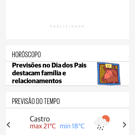
PUBLICIDADE
HORÓSCOPO
Previsões no Dia dos Pais
destacam família e
relacionamentos
PREVISÃO DO TEMPO
Carambeí
in 18°C
max 20°C
min 18°C