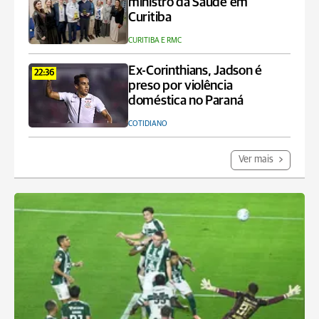
ministro da Saúde em
Curitiba
CURITIBA E RMC
Ex-Corinthians, Jadson é
22:36
preso por violência
doméstica no Paraná
COTIDIANO
Ver mais