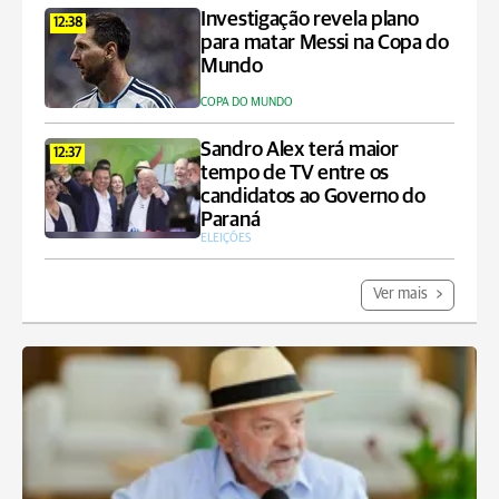
Investigação revela plano
12:38
para matar Messi na Copa do
Mundo
COPA DO MUNDO
Sandro Alex terá maior
12:37
tempo de TV entre os
candidatos ao Governo do
Paraná
ELEIÇÕES
Ver mais