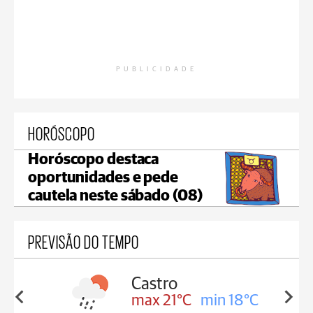
PUBLICIDADE
HORÓSCOPO
Horóscopo destaca
oportunidades e pede
cautela neste sábado (08)
PREVISÃO DO TEMPO
Carambeí
in 18°C
max 20°C
min 18°C