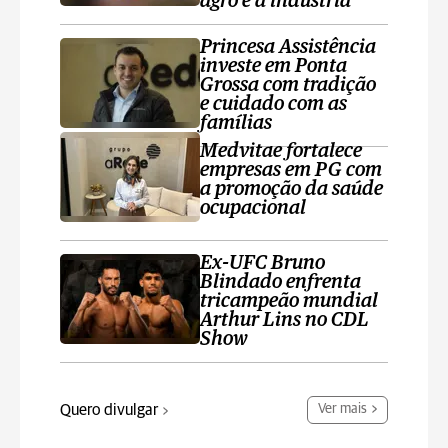
agro e a indústria
Princesa Assistência
investe em Ponta
Grossa com tradição
e cuidado com as
famílias
Medvitae fortalece
empresas em PG com
a promoção da saúde
ocupacional
Ex-UFC Bruno
Blindado enfrenta
tricampeão mundial
Arthur Lins no CDL
Show
Quero divulgar
Ver mais