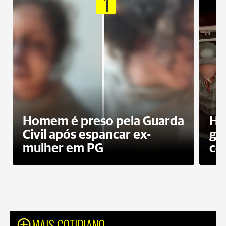
1
Homem é preso pela Guarda
Ho
Civil após espancar ex-
gr
mulher em PG
co
MAIS COTIDIANO