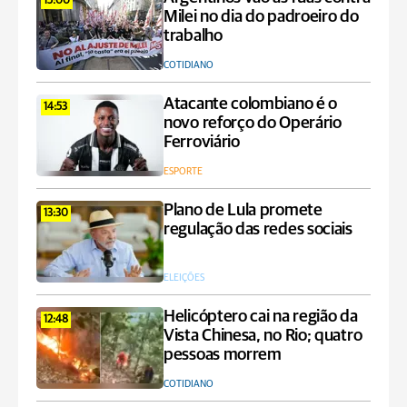
15:00
Milei no dia do padroeiro do
trabalho
COTIDIANO
Atacante colombiano é o
14:53
novo reforço do Operário
Ferroviário
ESPORTE
Plano de Lula promete
13:30
regulação das redes sociais
ELEIÇÕES
Helicóptero cai na região da
12:48
Vista Chinesa, no Rio; quatro
pessoas morrem
COTIDIANO