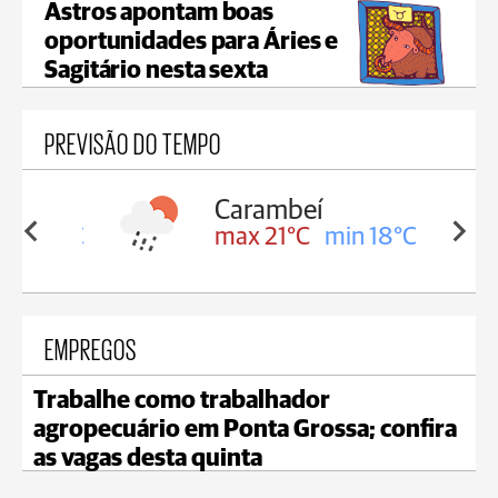
Astros apontam boas
oportunidades para Áries e
Sagitário nesta sexta
PREVISÃO DO TEMPO
Carambeí
in 18°C
max 21°C
min 18°C
EMPREGOS
Trabalhe como trabalhador
agropecuário em Ponta Grossa; confira
as vagas desta quinta