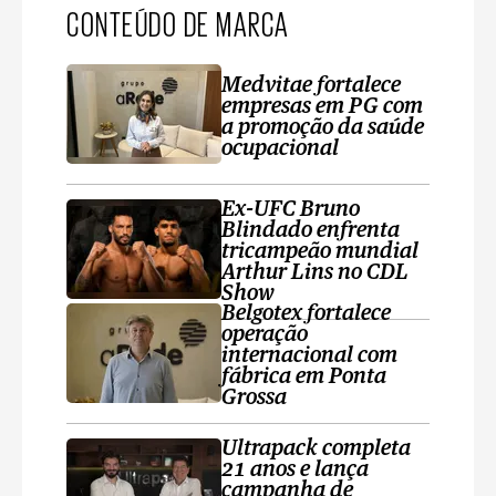
CONTEÚDO DE MARCA
Medvitae fortalece
empresas em PG com
a promoção da saúde
ocupacional
Ex-UFC Bruno
Blindado enfrenta
tricampeão mundial
Arthur Lins no CDL
Show
Belgotex fortalece
operação
internacional com
fábrica em Ponta
Grossa
Ultrapack completa
21 anos e lança
campanha de