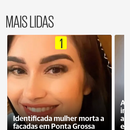
MAIS LIDAS
1
Al
in
Identificada mulher morta a
ag
facadas em Ponta Grossa
es