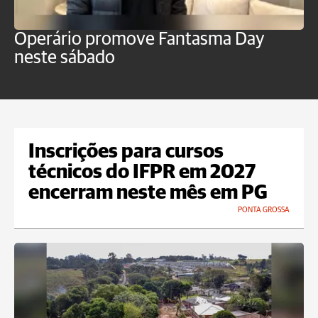
Operário promove Fantasma Day
R
neste sábado
c
Inscrições para cursos
técnicos do IFPR em 2027
encerram neste mês em PG
PONTA GROSSA