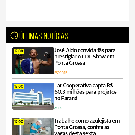
ÚLTIMAS NOTÍCIAS
José Aldo convida fãs para
17:08
prestigiar o CDL Show em
Ponta Grossa
ESPORTE
Lar Cooperativa capta R$
17:00
60,3 milhões para projetos
no Paraná
AGRO
Trabalhe como azulejista em
17:00
Ponta Grossa; confira as
vagas desta sexta