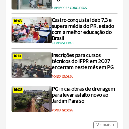
EMPREGOS E CONCURSOS
Castro conquista Ideb 7,3 e
16:43
supera média do PR, estado
com a melhor educação do
Brasil
CAMPOS GERAIS
Inscrições para cursos
16:10
técnicos do IFPR em 2027
encerram neste mês em PG
PONTA GROSSA
PG inicia obras de drenagem
16:08
para levar asfalto novo ao
Jardim Paraíso
PONTA GROSSA
Ver mais