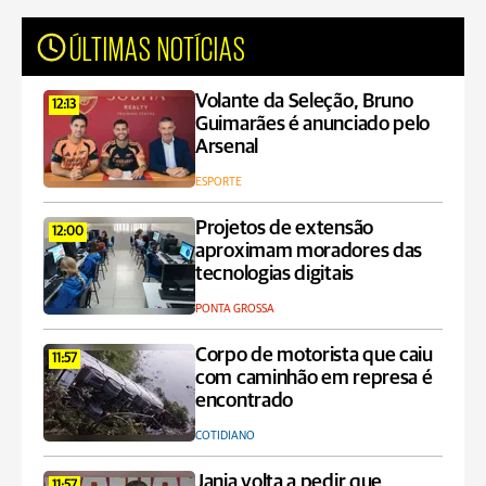
ÚLTIMAS NOTÍCIAS
Volante da Seleção, Bruno
12:13
Guimarães é anunciado pelo
Arsenal
ESPORTE
Projetos de extensão
12:00
aproximam moradores das
tecnologias digitais
PONTA GROSSA
Corpo de motorista que caiu
11:57
com caminhão em represa é
encontrado
COTIDIANO
Janja volta a pedir que