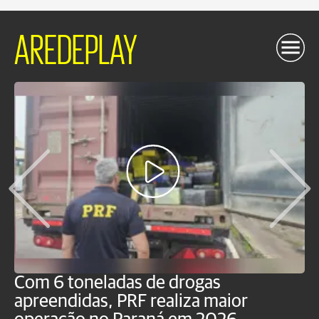
AREDEPLAY
Com 6 toneladas de drogas
F
apreendidas, PRF realiza maior
p