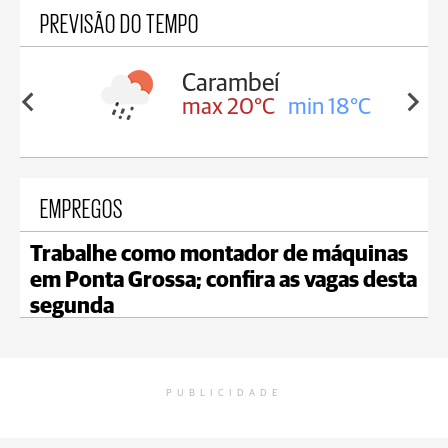
PREVISÃO DO TEMPO
Carambeí
in 18°C
max 20°C
min 18°C
EMPREGOS
Trabalhe como montador de máquinas
em Ponta Grossa; confira as vagas desta
segunda
PUBLICIDADE