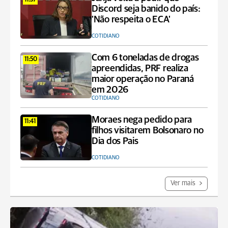
11:57
Discord seja banido do país:
'Não respeita o ECA'
COTIDIANO
Com 6 toneladas de drogas
11:50
apreendidas, PRF realiza
maior operação no Paraná
em 2026
COTIDIANO
Moraes nega pedido para
11:41
filhos visitarem Bolsonaro no
Dia dos Pais
COTIDIANO
Ver mais