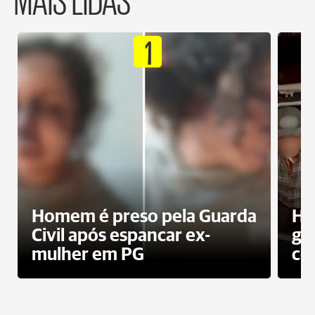
1
Homem é preso pela Guarda
Ho
Civil após espancar ex-
gr
mulher em PG
co