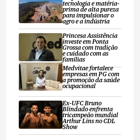
tecnologia e matéria-
prima de alta pureza
para impulsionar o
agro e a indústria
Princesa Assistência
investe em Ponta
Grossa com tradição
e cuidado com as
famílias
Medvitae fortalece
empresas em PG com
a promoção da saúde
ocupacional
Ex-UFC Bruno
Blindado enfrenta
tricampeão mundial
Arthur Lins no CDL
Show