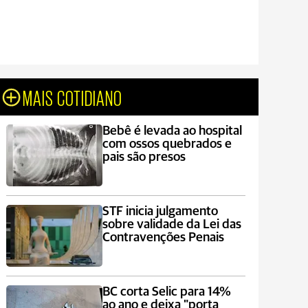
MAIS COTIDIANO
Bebê é levada ao hospital
com ossos quebrados e
pais são presos
STF inicia julgamento
sobre validade da Lei das
Contravenções Penais
BC corta Selic para 14%
ao ano e deixa "porta