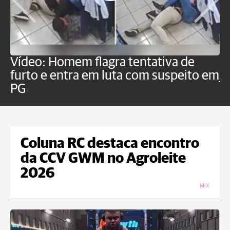
Vídeo: Homem flagra tentativa de
B
furto e entra em luta com suspeito em
j
PG
Coluna RC destaca encontro
da CCV GWM no Agroleite
2026
MIX