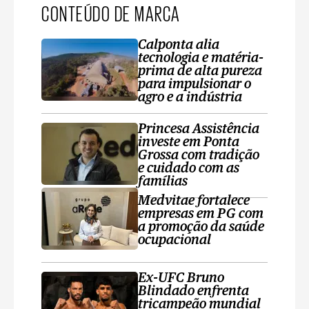
CONTEÚDO DE MARCA
Calponta alia
tecnologia e matéria-
prima de alta pureza
para impulsionar o
agro e a indústria
Princesa Assistência
investe em Ponta
Grossa com tradição
e cuidado com as
famílias
Medvitae fortalece
empresas em PG com
a promoção da saúde
ocupacional
Ex-UFC Bruno
Blindado enfrenta
tricampeão mundial