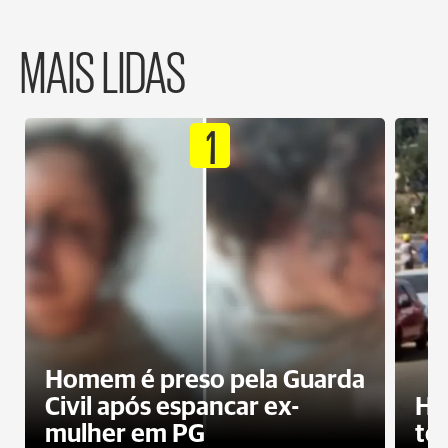
MAIS LIDAS
1
Homem é preso pela Guarda
Civil após espancar ex-
Ho
mulher em PG
te