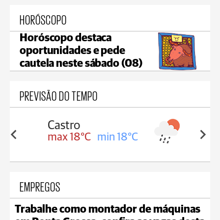
HORÓSCOPO
Horóscopo destaca
oportunidades e pede
cautela neste sábado (08)
PREVISÃO DO TEMPO
Carambeí
in 18°C
max 18°C
min 17°C
EMPREGOS
Trabalhe como montador de máquinas