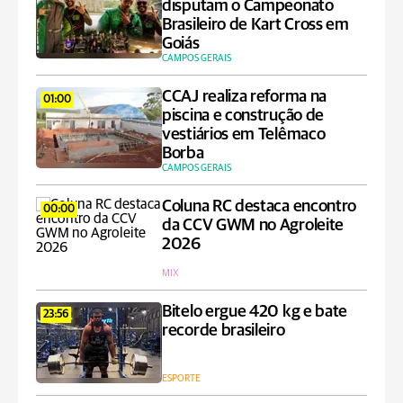
disputam o Campeonato
Brasileiro de Kart Cross em
Goiás
CAMPOS GERAIS
CCAJ realiza reforma na
01:00
piscina e construção de
vestiários em Telêmaco
Borba
CAMPOS GERAIS
Coluna RC destaca encontro
00:00
da CCV GWM no Agroleite
2026
MIX
Bitelo ergue 420 kg e bate
23:56
recorde brasileiro
ESPORTE