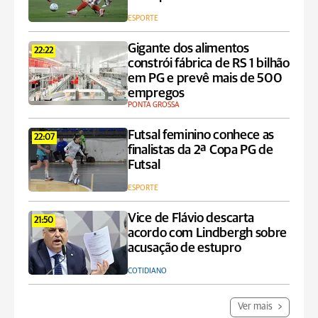
ESPORTE
Gigante dos alimentos
22:22
constrói fábrica de RS 1 bilhão
em PG e prevê mais de 500
empregos
PONTA GROSSA
Futsal feminino conhece as
22:07
finalistas da 2ª Copa PG de
Futsal
ESPORTE
Vice de Flávio descarta
21:50
acordo com Lindbergh sobre
acusação de estupro
COTIDIANO
Ver mais