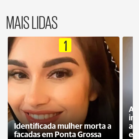
MAIS LIDAS
1
Al
in
Identificada mulher morta a
ag
facadas em Ponta Grossa
es