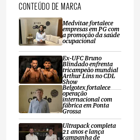
CONTEÚDO DE MARCA
Medvitae fortalece
empresas em PG com
a promoção da saúde
ocupacional
Ex-UFC Bruno
Blindado enfrenta
tricampeão mundial
Arthur Lins no CDL
Show
Belgotex fortalece
operação
internacional com
fábrica em Ponta
Grossa
Ultrapack completa
21 anos e lança
campanha de