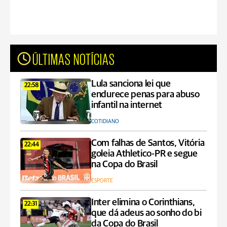
ÚLTIMAS NOTÍCIAS
Lula sanciona lei que
22:58
endurece penas para abuso
infantil na internet
COTIDIANO
Com falhas de Santos, Vitória
22:44
goleia Athletico-PR e segue
na Copa do Brasil
ESPORTE
Inter elimina o Corinthians,
22:31
que dá adeus ao sonho do bi
da Copa do Brasil