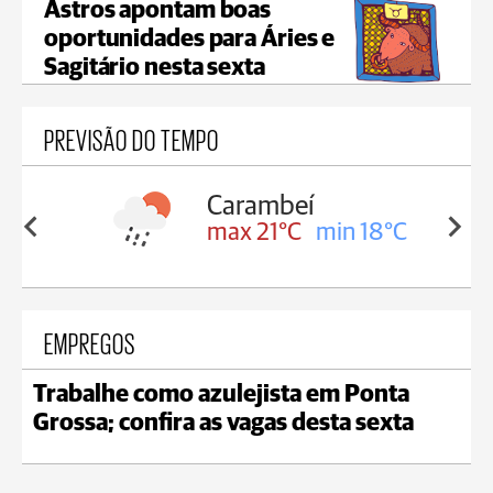
Astros apontam boas
oportunidades para Áries e
Sagitário nesta sexta
PREVISÃO DO TEMPO
Carambeí
in 18°C
max 21°C
min 18°C
EMPREGOS
Trabalhe como azulejista em Ponta
Grossa; confira as vagas desta sexta