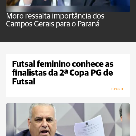
Moro ressalta importância dos
E
Campos Gerais para o Paraná
m
Futsal feminino conhece as
finalistas da 2ª Copa PG de
Futsal
ESPORTE