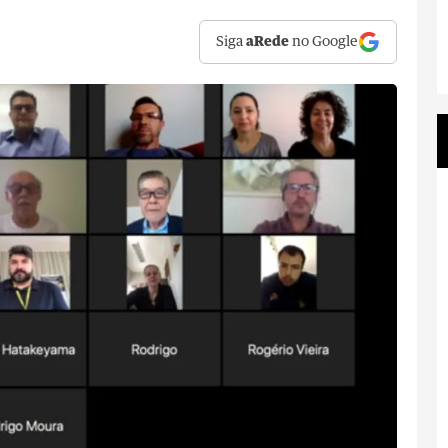
Siga
aRede
no Google