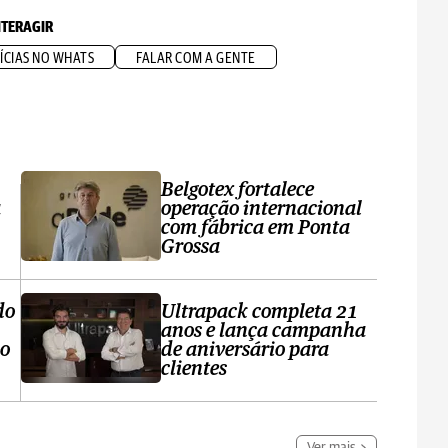
NTERAGIR
ÍCIAS NO WHATS
FALAR COM A GENTE
Belgotex fortalece
a
operação internacional
com fábrica em Ponta
Grossa
do
Ultrapack completa 21
anos e lança campanha
no
de aniversário para
clientes