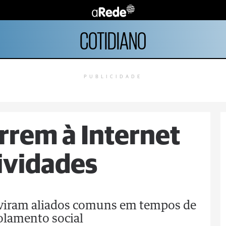
COTIDIANO
PUBLICIDADE
rrem à Internet
ividades
 viram aliados comuns em tempos de
olamento social