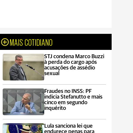
MAIS COTIDIANO
STJ condena Marco Buzzi
à perda do cargo após
acusações de assédio
sexual
Fraudes no INSS: PF
indicia Stefanutto e mais
cinco em segundo
inquérito
Lula sanciona lei que
endurece penas para