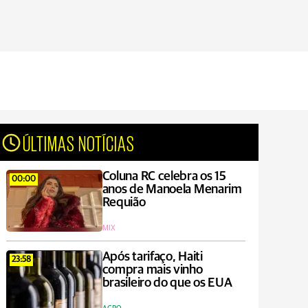
ÚLTIMAS NOTÍCIAS
Coluna RC celebra os 15
00:00
anos de Manoela Menarim
Requião
MIX
Após tarifaço, Haiti
23:58
compra mais vinho
brasileiro do que os EUA