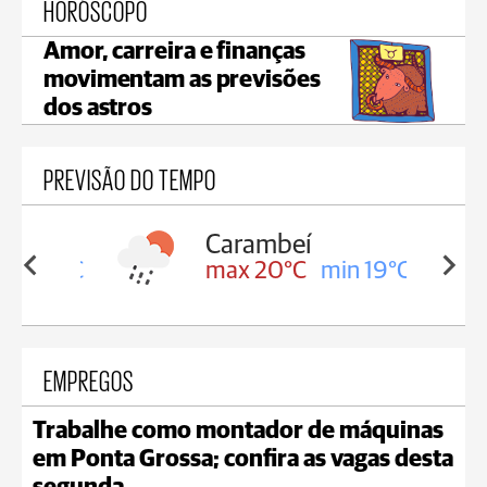
HORÓSCOPO
Amor, carreira e finanças
movimentam as previsões
dos astros
PREVISÃO DO TEMPO
Carambeí
in 19°C
max 20°C
min 19°C
EMPREGOS
Trabalhe como montador de máquinas
em Ponta Grossa; confira as vagas desta