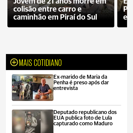
Jovem de 21 anos morre em
Ex
colisão entre carro e
Pe
caminhão em Piraí do Sul
en
MAIS COTIDIANO
Ex-marido de Maria da
Penha é preso após dar
entrevista
Deputado republicano dos
EUA publica foto de Lula
capturado como Maduro