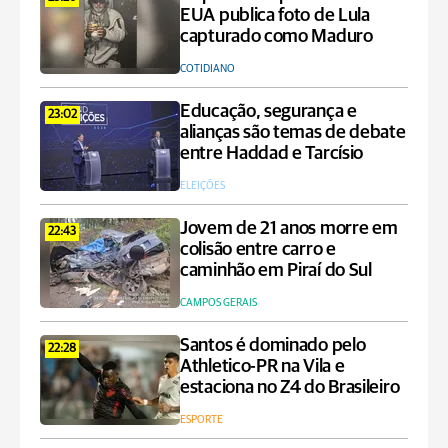
EUA publica foto de Lula
capturado como Maduro
COTIDIANO
Educação, segurança e
23:02
alianças são temas de debate
entre Haddad e Tarcísio
ELEIÇÕES
Jovem de 21 anos morre em
22:43
colisão entre carro e
caminhão em Piraí do Sul
CAMPOS GERAIS
Santos é dominado pelo
22:28
Athletico-PR na Vila e
estaciona no Z4 do Brasileiro
ESPORTE