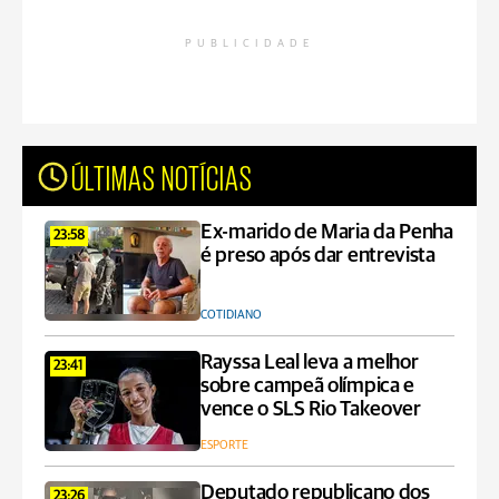
PUBLICIDADE
ÚLTIMAS NOTÍCIAS
Ex-marido de Maria da Penha
23:58
é preso após dar entrevista
COTIDIANO
Rayssa Leal leva a melhor
23:41
sobre campeã olímpica e
vence o SLS Rio Takeover
ESPORTE
Deputado republicano dos
23:26