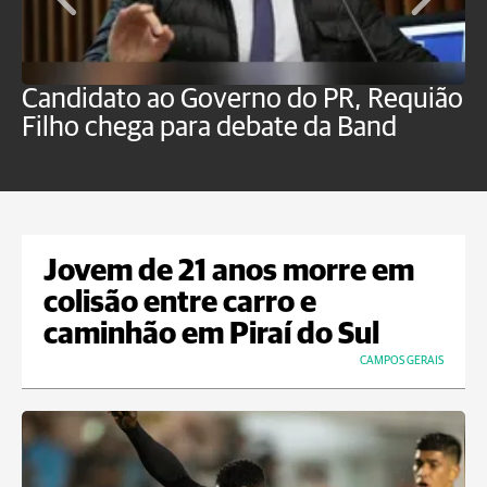
Candidato ao Governo do PR, Requião
S
Filho chega para debate da Band
p
B
Jovem de 21 anos morre em
colisão entre carro e
caminhão em Piraí do Sul
CAMPOS GERAIS