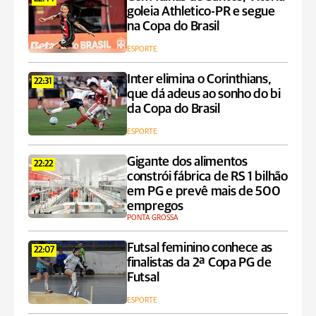
goleia Athletico-PR e segue
na Copa do Brasil
ESPORTE
Inter elimina o Corinthians,
22:31
que dá adeus ao sonho do bi
da Copa do Brasil
ESPORTE
Gigante dos alimentos
22:22
constrói fábrica de RS 1 bilhão
em PG e prevê mais de 500
empregos
PONTA GROSSA
Futsal feminino conhece as
22:07
finalistas da 2ª Copa PG de
Futsal
ESPORTE