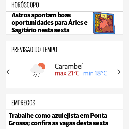
HORÓSCOPO
Astros apontam boas
oportunidades para Áries e
Sagitário nesta sexta
PREVISÃO DO TEMPO
Carambeí
in 18°C
max 21°C
min 18°C
EMPREGOS
Trabalhe como azulejista em Ponta
Grossa; confira as vagas desta sexta