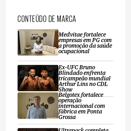
CONTEÚDO DE MARCA
Medvitae fortalece
empresas em PG com
a promoção da saúde
ocupacional
Ex-UFC Bruno
Blindado enfrenta
tricampeão mundial
Arthur Lins no CDL
Show
Belgotex fortalece
operação
internacional com
fábrica em Ponta
Grossa
Ultrapack completa