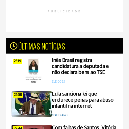
PUBLICIDADE
ÚLTIMAS NOTÍCIAS
Inês Brasil registra
23:19
candidatura a deputada e
não declara bens ao TSE
ELEIÇÕES
Lula sanciona lei que
22:58
endurece penas para abuso
infantil na internet
COTIDIANO
Com falhas de Santos, Vitória
22:44