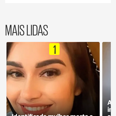
MAIS LIDAS
1
Al
in