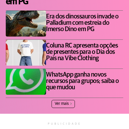
em PG
Era dos dinossauros invade o
Palladium com estreia do
Imerso Dino em PG
Coluna RC apresenta opções
de presentes para o Dia dos
Pais na Vibe Clothing
WhatsApp ganha novos
recursos para grupos; saiba o
que mudou
Ver mais
PUBLICIDADE