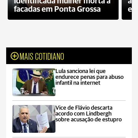
Identificada mulher morta a
ag
facadas em Ponta Grossa
es
MAIS COTIDIANO
Lula sanciona lei que
endurece penas para abuso
infantil na internet
Vice de Flávio descarta
acordo com Lindbergh
sobre acusação de estupro