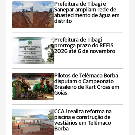
Prefeitura de Tibagi e
Sanepar ampliam rede de
abastecimento de água em
distrito
Prefeitura de Tibagi
prorroga prazo do REFIS
2026 até 6 de novembro
Pilotos de Telêmaco Borba
disputam o Campeonato
Brasileiro de Kart Cross em
Goiás
CCAJ realiza reforma na
piscina e construção de
vestiários em Telêmaco
Borba