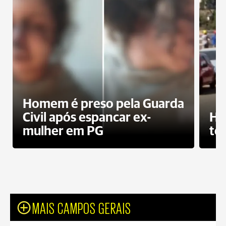
Homem é preso pela Guarda
Civil após espancar ex-
Ho
mulher em PG
te
MAIS CAMPOS GERAIS