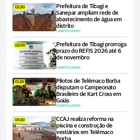
Prefeitura de Tibagi e
02:30
Sanepar ampliam rede de
abastecimento de água em
distrito
CAMPOS GERAIS
Prefeitura de Tibagi prorroga
02:00
prazo do REFIS 2026 até 6
de novembro
CAMPOS GERAIS
Pilotos de Telêmaco Borba
01:30
disputam o Campeonato
Brasileiro de Kart Cross em
Goiás
CAMPOS GERAIS
CCAJ realiza reforma na
01:00
piscina e construção de
vestiários em Telêmaco
Borba