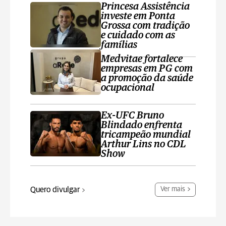
Princesa Assistência
investe em Ponta
Grossa com tradição
e cuidado com as
famílias
Medvitae fortalece
empresas em PG com
a promoção da saúde
ocupacional
Ex-UFC Bruno
Blindado enfrenta
tricampeão mundial
Arthur Lins no CDL
Show
Quero divulgar
Ver mais