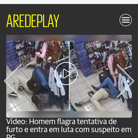
AREDEPLAY
Vídeo: Homem flagra tentativa de
B
furto e entra em luta com suspeito em
j
PG