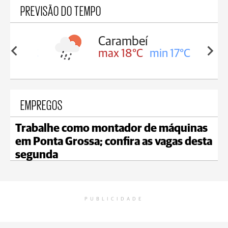
PREVISÃO DO TEMPO
Carambeí
in 18°C
max 18°C
min 17°C
EMPREGOS
Trabalhe como montador de máquinas
em Ponta Grossa; confira as vagas desta
segunda
PUBLICIDADE