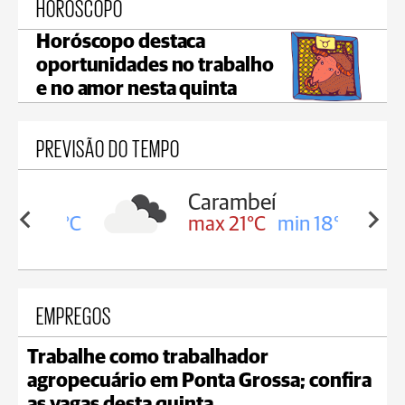
HORÓSCOPO
Horóscopo destaca
oportunidades no trabalho
e no amor nesta quinta
PREVISÃO DO TEMPO
Carambeí
in 19°C
max 21°C
min 18°C
EMPREGOS
Trabalhe como trabalhador
agropecuário em Ponta Grossa; confira