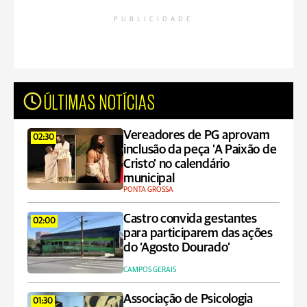
PUBLICIDADE
ÚLTIMAS NOTÍCIAS
Vereadores de PG aprovam
02:30
inclusão da peça 'A Paixão de
Cristo' no calendário
municipal
PONTA GROSSA
Castro convida gestantes
02:00
para participarem das ações
do ‘Agosto Dourado’
CAMPOS GERAIS
Associação de Psicologia
01:30