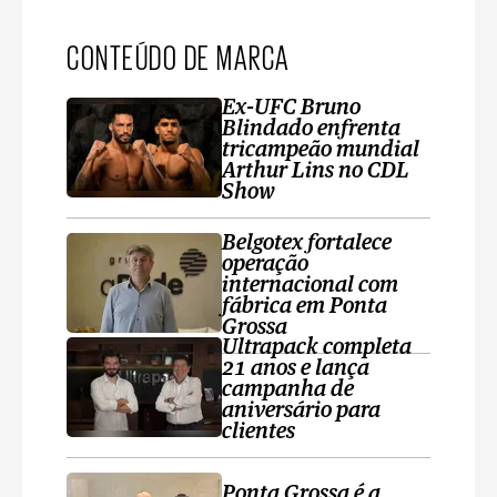
CONTEÚDO DE MARCA
Ex-UFC Bruno
Blindado enfrenta
tricampeão mundial
Arthur Lins no CDL
Show
Belgotex fortalece
operação
internacional com
fábrica em Ponta
Grossa
Ultrapack completa
21 anos e lança
campanha de
aniversário para
clientes
Ponta Grossa é a