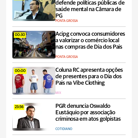
defende políticas públicas de
saúde mental na Câmara de
PG
PONTA GROSSA
Acipg convoca consumidores
00:30
a valorizar o comércio local
nas compras de Dia dos Pais
PONTA GROSSA
Coluna RC apresenta opções
00:00
de presentes para o Dia dos
Pais na Vibe Clothing
MIX
PGR denuncia Oswaldo
23:56
Eustáquio por associação
criminosa em atos golpistas
COTIDIANO