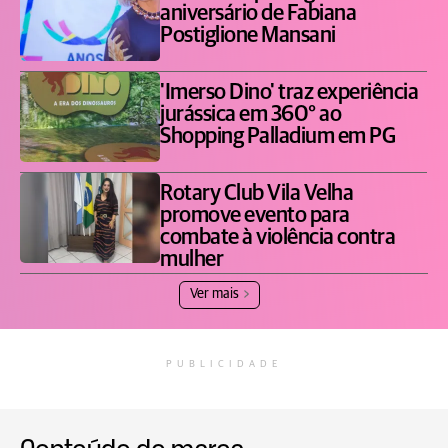
aniversário de Fabiana
Postiglione Mansani
'Imerso Dino' traz experiência
jurássica em 360° ao
Shopping Palladium em PG
Rotary Club Vila Velha
promove evento para
combate à violência contra
mulher
Ver mais
PUBLICIDADE