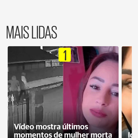
MAIS LIDAS
1
Vídeo mostra últimos
momentos de mulher morta
Id