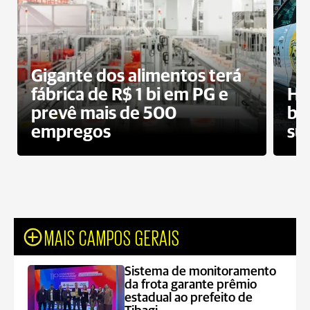
Gigante dos alimentos terá
fábrica de R$ 1 bi em PG e
Ho
prevê mais de 500
bo
empregos
su
MAIS CAMPOS GERAIS
Sistema de monitoramento
da frota garante prêmio
estadual ao prefeito de