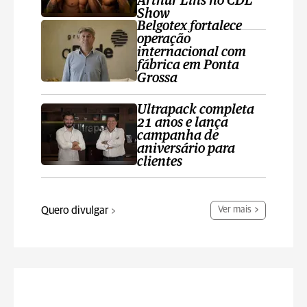
Arthur Lins no CDL
Show
Belgotex fortalece
operação
internacional com
fábrica em Ponta
Grossa
Ultrapack completa
21 anos e lança
campanha de
aniversário para
clientes
Quero divulgar
Ver mais