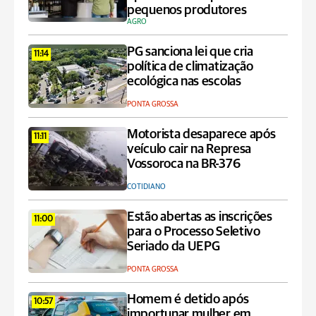
pequenos produtores
AGRO
PG sanciona lei que cria
11:14
política de climatização
ecológica nas escolas
PONTA GROSSA
Motorista desaparece após
11:11
veículo cair na Represa
Vossoroca na BR-376
COTIDIANO
Estão abertas as inscrições
11:00
para o Processo Seletivo
Seriado da UEPG
PONTA GROSSA
Homem é detido após
10:57
importunar mulher em