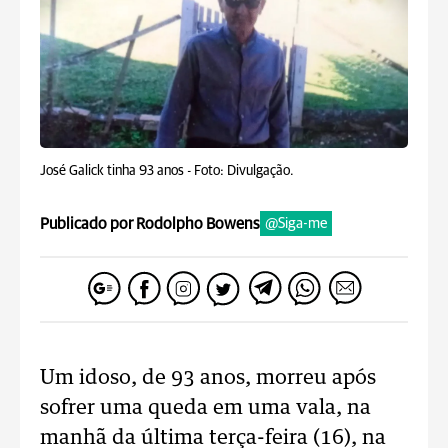
José Galick tinha 93 anos -
Foto: Divulgação.
Publicado por Rodolpho Bowens
@Siga-me
Um idoso, de 93 anos, morreu após
sofrer uma queda em uma vala, na
manhã da última terça-feira (16), na