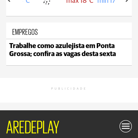
in 18°C
max 18°C
min 17°C
EMPREGOS
Trabalhe como azulejista em Ponta
Grossa; confira as vagas desta sexta
PUBLICIDADE
AREDEPLAY