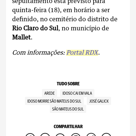
sepultamento está previsto para
quinta-feira (18), em horário a ser
definido, no cemitério do distrito de
Rio Claro do Sul
, no município de
Mallet
.
Com informações:
Portal RDX
.
TUDO SOBRE
AREDE
IDOSO CAI EM VALA
IDOSO MORRE SÃO MATEUS DO SUL
JOSÉ GALICK
SÃO MATEUS DO SUL
COMPARTILHAR