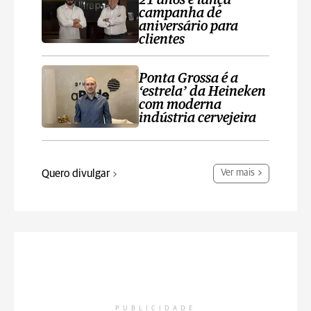
21 anos e lança
campanha de
aniversário para
clientes
Ponta Grossa é a
‘estrela’ da Heineken
com moderna
indústria cervejeira
Quero divulgar
Ver mais
PUBLICIDADE