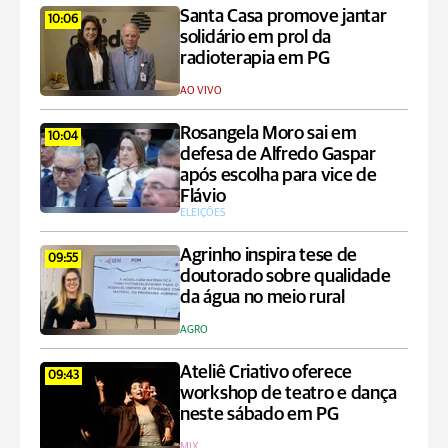
Santa Casa promove jantar
10:06
solidário em prol da
radioterapia em PG
AO VIVO
Rosangela Moro sai em
10:04
defesa de Alfredo Gaspar
após escolha para vice de
Flávio
ELEIÇÕES
Agrinho inspira tese de
09:55
doutorado sobre qualidade
da água no meio rural
AGRO
Ateliê Criativo oferece
09:43
workshop de teatro e dança
neste sábado em PG
MIX