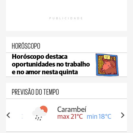
PUBLICIDADE
HORÓSCOPO
Horóscopo destaca
oportunidades no trabalho
e no amor nesta quinta
PREVISÃO DO TEMPO
Carambeí
in 18°C
max 21°C
min 18°C