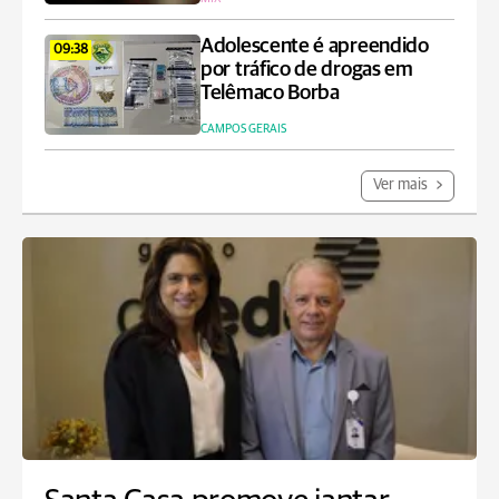
Adolescente é apreendido
09:38
por tráfico de drogas em
Telêmaco Borba
CAMPOS GERAIS
Ver mais