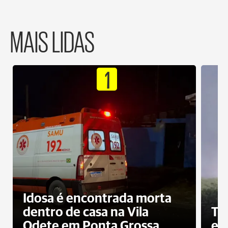
MAIS LIDAS
1
Idosa é encontrada morta
dentro de casa na Vila
To
Odete em Ponta Grossa
e 