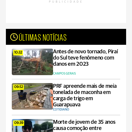
PUBLICIDADE
ÚLTIMAS NOTÍCIAS
Antes de novo tornado, Piraí
10:32
do Sul teve fenômeno com
danos em 2023
CAMPOS GERAIS
PRF apreende mais de meia
09:52
tonelada de maconha em
carga de trigo em
Guarapuava
COTIDIANO
Morte de jovem de 35 anos
09:39
causa comoção entre