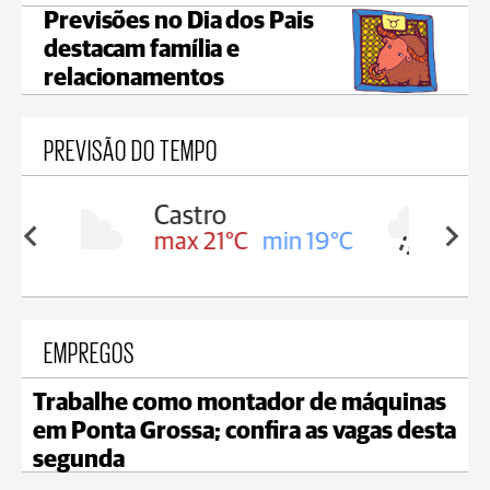
Previsões no Dia dos Pais
destacam família e
relacionamentos
PREVISÃO DO TEMPO
Carambeí
in 19°C
max 20°C
min 19°C
EMPREGOS
Trabalhe como montador de máquinas
em Ponta Grossa; confira as vagas desta
segunda