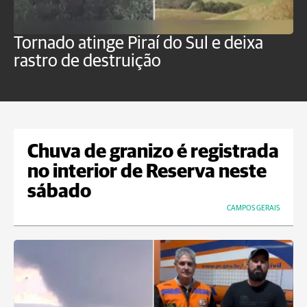
Tornado atinge Piraí do Sul e deixa
H
rastro de destruição
C
m
Chuva de granizo é registrada
no interior de Reserva neste
sábado
CAMPOS GERAIS