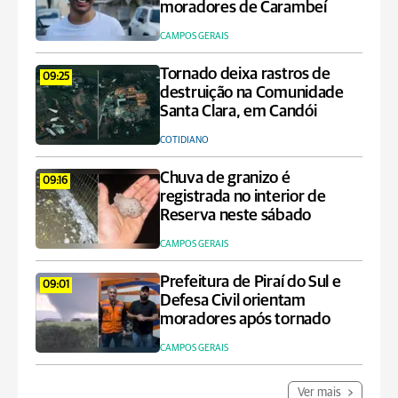
moradores de Carambeí
CAMPOS GERAIS
Tornado deixa rastros de
09:25
destruição na Comunidade
Santa Clara, em Candói
COTIDIANO
Chuva de granizo é
09:16
registrada no interior de
Reserva neste sábado
CAMPOS GERAIS
Prefeitura de Piraí do Sul e
09:01
Defesa Civil orientam
moradores após tornado
CAMPOS GERAIS
Ver mais