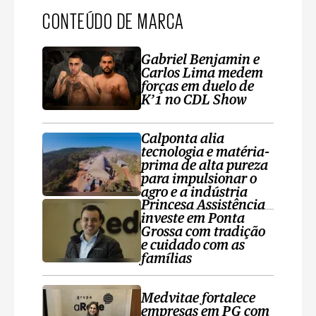
CONTEÚDO DE MARCA
Gabriel Benjamin e
Carlos Lima medem
forças em duelo de
K’1 no CDL Show
Calponta alia
tecnologia e matéria-
prima de alta pureza
para impulsionar o
agro e a indústria
Princesa Assistência
investe em Ponta
Grossa com tradição
e cuidado com as
famílias
Medvitae fortalece
empresas em PG com