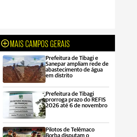
MAIS CAMPOS GERAIS
Prefeitura de Tibagi e
Sanepar ampliam rede de
abastecimento de água
em distrito
Prefeitura de Tibagi
prorroga prazo do REFIS
2026 até 6 de novembro
Pilotos de Telêmaco
Borba disputam o