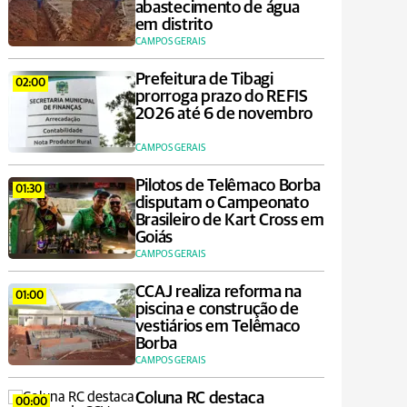
abastecimento de água
em distrito
CAMPOS GERAIS
Prefeitura de Tibagi
02:00
prorroga prazo do REFIS
2026 até 6 de novembro
CAMPOS GERAIS
Pilotos de Telêmaco Borba
01:30
disputam o Campeonato
Brasileiro de Kart Cross em
Goiás
CAMPOS GERAIS
CCAJ realiza reforma na
01:00
piscina e construção de
vestiários em Telêmaco
Borba
CAMPOS GERAIS
Coluna RC destaca
00:00