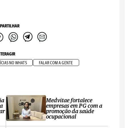
PARTILHAR
NTERAGIR
ÍCIAS NO WHATS
FALAR COM A GENTE
ia
Medvitae fortalece
ta
empresas em PG com a
ar
promoção da saúde
ocupacional