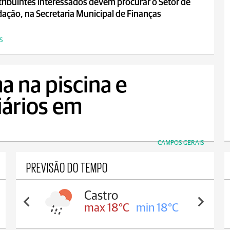
ribuintes interessados devem procurar o Setor de
ação, na Secretaria Municipal de Finanças
S
a na piscina e
iários em
CAMPOS GERAIS
PREVISÃO DO TEMPO
Castro
max 18°C
min 18°C