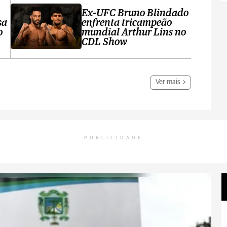
Ex-UFC Bruno Blindado
sa
enfrenta tricampeão
o
mundial Arthur Lins no
CDL Show
Ver mais
PUBLICIDADE