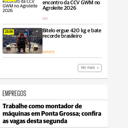
encontro da CCV GWM no
Agroleite 2026
MIX
Bitelo ergue 420 kg e bate
23:56
recorde brasileiro
ESPORTE
Ver mais
EMPREGOS
Trabalhe como montador de
Carambeí
máquinas em Ponta Grossa; confira
max 18°C
min 17°C
as vagas desta segunda