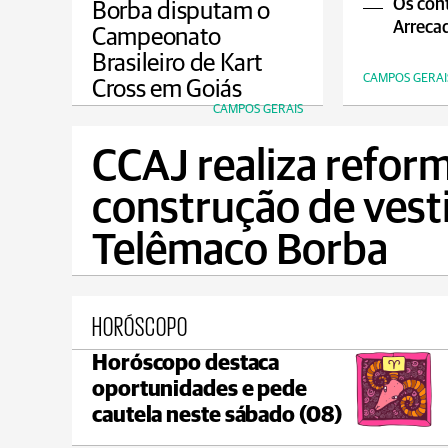
Os cont
Borba disputam o
Arrecad
Campeonato
Brasileiro de Kart
CAMPOS GERAI
Cross em Goiás
CAMPOS GERAIS
CCAJ realiza reform
construção de vest
Telêmaco Borba
HORÓSCOPO
Horóscopo destaca
Ponta Grossa
oportunidades e pede
max 17°C
min 17°C
cautela neste sábado (08)