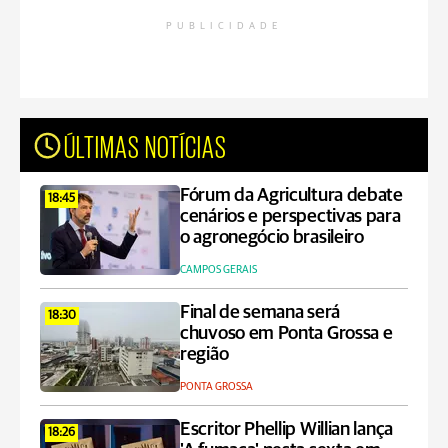
PUBLICIDADE
ÚLTIMAS NOTÍCIAS
Fórum da Agricultura debate
18:45
cenários e perspectivas para
o agronegócio brasileiro
CAMPOS GERAIS
Final de semana será
18:30
chuvoso em Ponta Grossa e
região
PONTA GROSSA
Escritor Phellip Willian lança
18:26