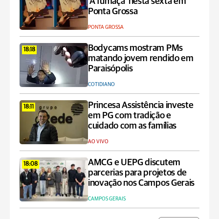
'A fumaça' nesta sexta em
Ponta Grossa
PONTA GROSSA
Bodycams mostram PMs
18:18
matando jovem rendido em
Paraisópolis
COTIDIANO
Princesa Assistência investe
18:11
em PG com tradição e
cuidado com as famílias
AO VIVO
AMCG e UEPG discutem
18:08
parcerias para projetos de
inovação nos Campos Gerais
CAMPOS GERAIS