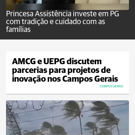
Princesa Assistência investe em PG
C
com tradição e cuidado com as
p
famílias
o
AMCG e UEPG discutem
parcerias para projetos de
inovação nos Campos Gerais
CAMPOS GERAIS