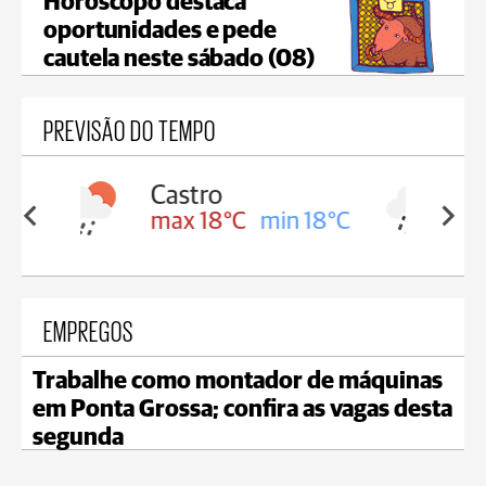
Horóscopo destaca
oportunidades e pede
cautela neste sábado (08)
PREVISÃO DO TEMPO
Carambeí
in 18°C
max 18°C
min 17°C
EMPREGOS
Trabalhe como montador de máquinas
em Ponta Grossa; confira as vagas desta
segunda