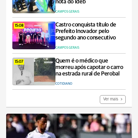
nota do Ideb
CAMPOS GERAIS
Castro conquista título de
15:08
Prefeito Inovador pelo
segundo ano consecutivo
CAMPOS GERAIS
Quem é o médico que
15:07
morreu após capotar o carro
na estrada rural de Perobal
COTIDIANO
Ver mais