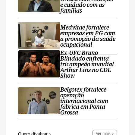
e cuidado com as
famílias
Medvitae fortalece
empresas em PG com
a promoção da saúde
ocupacional
Ex-UFC Bruno
Blindado enfrenta
tricampeão mundial
Arthur Lins no CDL
Show
Belgotex fortalece
operação
internacional com
fábrica em Ponta
Grossa
Quero divulgar
Ver mais