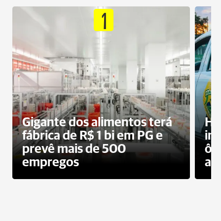
1
Gigante dos alimentos terá
Ho
fábrica de R$ 1 bi em PG e
im
prevê mais de 500
ôn
empregos
ac