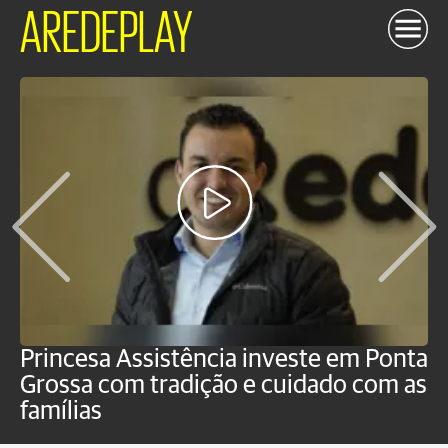
AREDEPLAY
Princesa Assistência investe em Ponta
F
Grossa com tradição e cuidado com as
e
famílias
P