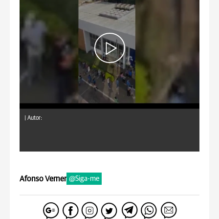
|
Autor:
Afonso Verner
@Siga-me