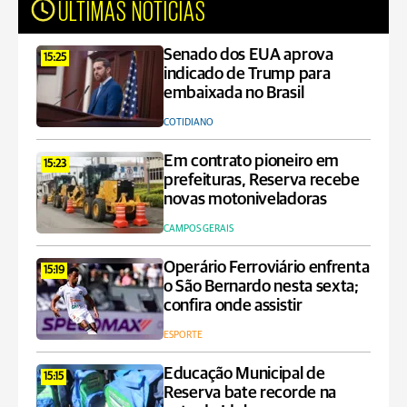
ÚLTIMAS NOTÍCIAS
Senado dos EUA aprova
15:25
indicado de Trump para
embaixada no Brasil
COTIDIANO
Em contrato pioneiro em
15:23
prefeituras, Reserva recebe
novas motoniveladoras
CAMPOS GERAIS
Operário Ferroviário enfrenta
15:19
o São Bernardo nesta sexta;
confira onde assistir
ESPORTE
Educação Municipal de
15:15
Reserva bate recorde na