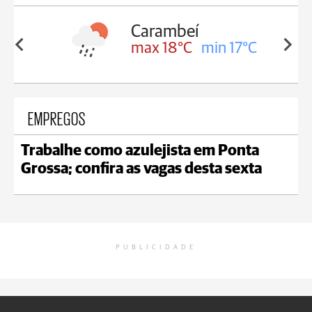
Carambeí
Jaguaria
max 18°C
min 17°C
max 19°
EMPREGOS
Trabalhe como azulejista em Ponta
Grossa; confira as vagas desta sexta
PUBLICIDADE