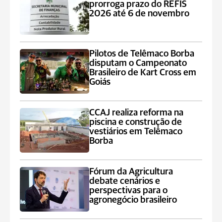
prorroga prazo do REFIS
2026 até 6 de novembro
Pilotos de Telêmaco Borba
disputam o Campeonato
Brasileiro de Kart Cross em
Goiás
CCAJ realiza reforma na
piscina e construção de
vestiários em Telêmaco
Borba
Fórum da Agricultura
debate cenários e
perspectivas para o
agronegócio brasileiro