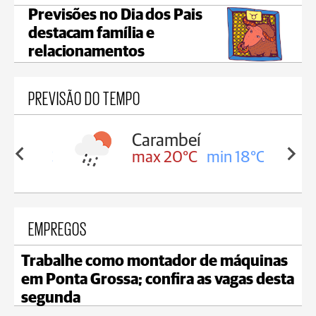
Previsões no Dia dos Pais
destacam família e
relacionamentos
PREVISÃO DO TEMPO
Carambeí
in 18°C
max 20°C
min 18°C
EMPREGOS
Trabalhe como montador de máquinas
em Ponta Grossa; confira as vagas desta
segunda