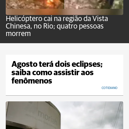
Helicóptero cai na região da Vista
C
Chinesa, no Rio; quatro pessoas
a
morrem
o
Agosto terá dois eclipses;
saiba como assistir aos
fenômenos
COTIDIANO