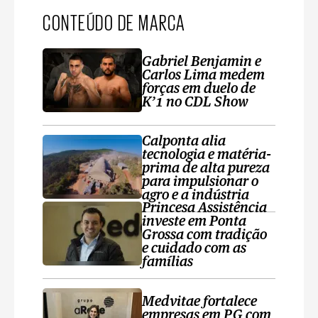
CONTEÚDO DE MARCA
Gabriel Benjamin e
Carlos Lima medem
forças em duelo de
K’1 no CDL Show
Calponta alia
tecnologia e matéria-
prima de alta pureza
para impulsionar o
agro e a indústria
Princesa Assistência
investe em Ponta
Grossa com tradição
e cuidado com as
famílias
Medvitae fortalece
empresas em PG com