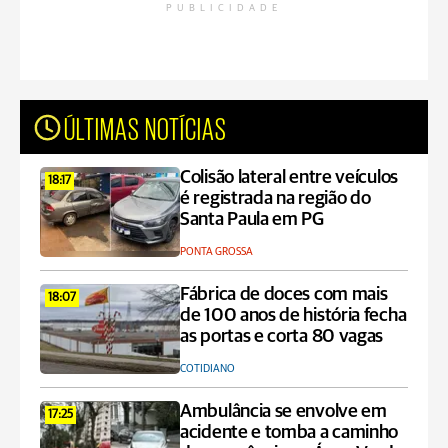
PUBLICIDADE
ÚLTIMAS NOTÍCIAS
Colisão lateral entre veículos
18:17
é registrada na região do
Santa Paula em PG
PONTA GROSSA
Fábrica de doces com mais
18:07
de 100 anos de história fecha
as portas e corta 80 vagas
COTIDIANO
Ambulância se envolve em
17:25
acidente e tomba a caminho