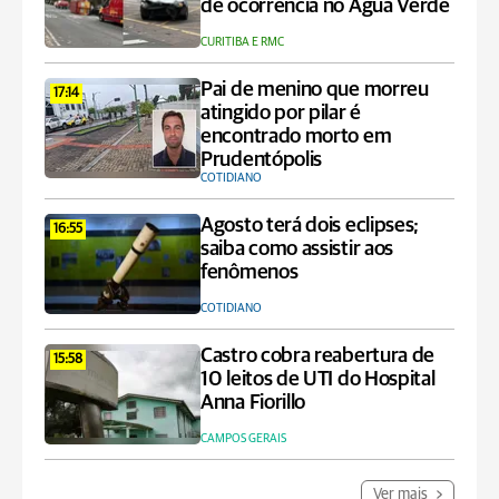
de ocorrência no Água Verde
CURITIBA E RMC
Pai de menino que morreu
17:14
atingido por pilar é
encontrado morto em
Prudentópolis
COTIDIANO
Agosto terá dois eclipses;
16:55
saiba como assistir aos
fenômenos
COTIDIANO
Castro cobra reabertura de
15:58
10 leitos de UTI do Hospital
Anna Fiorillo
CAMPOS GERAIS
Ver mais