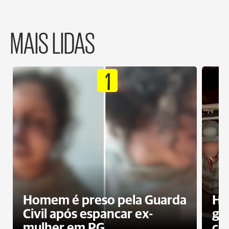
MAIS LIDAS
1
Homem é preso pela Guarda
Ho
Civil após espancar ex-
gr
mulher em PG
co