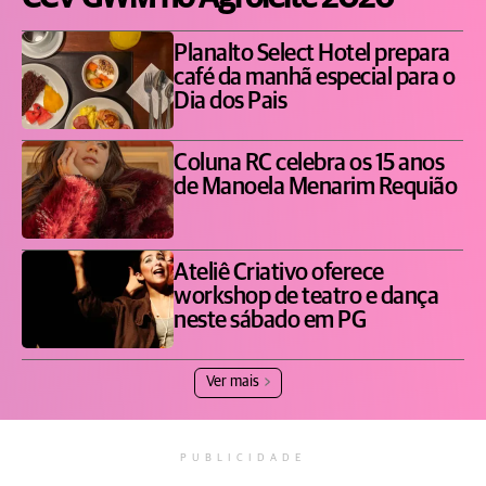
Planalto Select Hotel prepara
café da manhã especial para o
Dia dos Pais
Coluna RC celebra os 15 anos
de Manoela Menarim Requião
Ateliê Criativo oferece
workshop de teatro e dança
neste sábado em PG
Ver mais
PUBLICIDADE