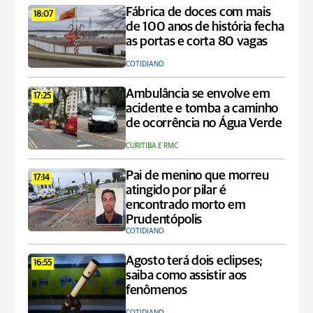
Fábrica de doces com mais
18:07
de 100 anos de história fecha
as portas e corta 80 vagas
COTIDIANO
Ambulância se envolve em
17:25
acidente e tomba a caminho
de ocorrência no Água Verde
CURITIBA E RMC
Pai de menino que morreu
17:14
atingido por pilar é
encontrado morto em
Prudentópolis
COTIDIANO
Agosto terá dois eclipses;
16:55
saiba como assistir aos
fenômenos
COTIDIANO