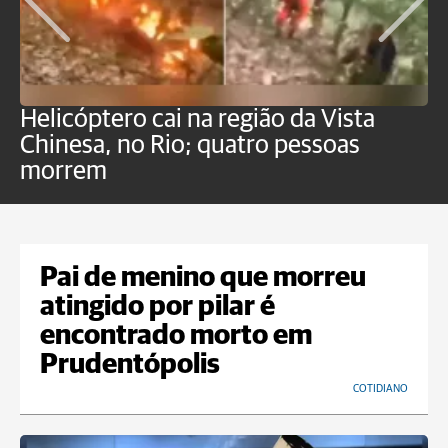
Helicóptero cai na região da Vista
C
Chinesa, no Rio; quatro pessoas
a
morrem
o
Pai de menino que morreu
atingido por pilar é
encontrado morto em
Prudentópolis
COTIDIANO