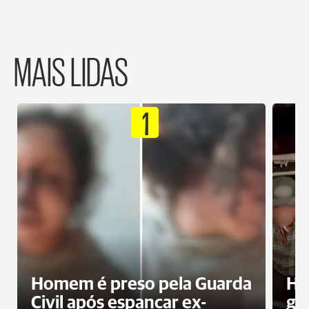
MAIS LIDAS
1
Homem é preso pela Guarda
Ho
Civil após espancar ex-
gr