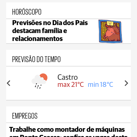
HORÓSCOPO
Previsões no Dia dos Pais
destacam família e
relacionamentos
PREVISÃO DO TEMPO
Carambeí
in 18°C
max 20°C
min 18°C
EMPREGOS
Trabalhe como montador de máquinas