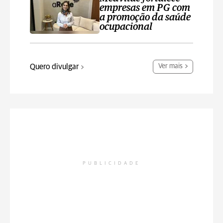
empresas em PG com
a promoção da saúde
ocupacional
Quero divulgar
Ver mais
PUBLICIDADE