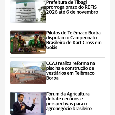
Prefeitura de Tibagi
prorroga prazo do REFIS
2026 até 6 de novembro
Pilotos de Telêmaco Borba
disputam o Campeonato
Brasileiro de Kart Cross em
Goiás
CCAJ realiza reforma na
piscina e construção de
vestiários em Telêmaco
Borba
Fórum da Agricultura
debate cenários e
perspectivas para o
agronegócio brasileiro