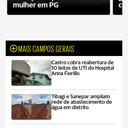
mulher em PG
co
MAIS CAMPOS GERAIS
Castro cobra reabertura de
10 leitos de UTI do Hospital
Anna Fiorillo
Tibagi e Sanepar ampliam
rede de abastecimento de
água em distrito