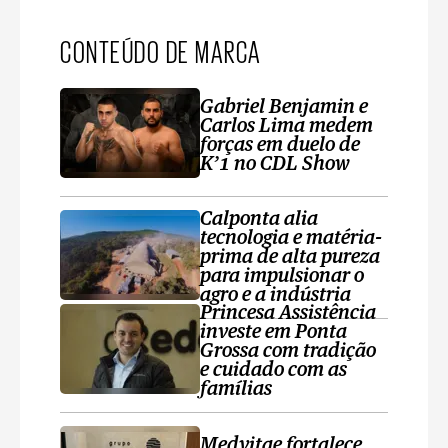
CONTEÚDO DE MARCA
Gabriel Benjamin e
Carlos Lima medem
forças em duelo de
K’1 no CDL Show
Calponta alia
tecnologia e matéria-
prima de alta pureza
para impulsionar o
agro e a indústria
Princesa Assistência
investe em Ponta
Grossa com tradição
e cuidado com as
famílias
Medvitae fortalece