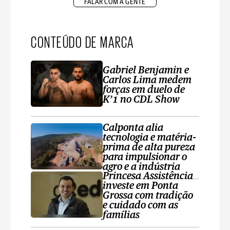
FALAR COM A GENTE
CONTEÚDO DE MARCA
Gabriel Benjamin e
Carlos Lima medem
forças em duelo de
K’1 no CDL Show
Calponta alia
tecnologia e matéria-
prima de alta pureza
para impulsionar o
agro e a indústria
Princesa Assistência
investe em Ponta
Grossa com tradição
e cuidado com as
famílias