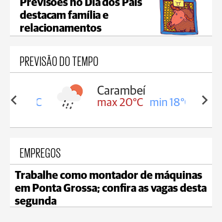
Previsões no Dia dos Pais
destacam família e
relacionamentos
PREVISÃO DO TEMPO
Carambeí
in 18°C
max 20°C
min 18°C
EMPREGOS
Trabalhe como montador de máquinas
em Ponta Grossa; confira as vagas desta
segunda