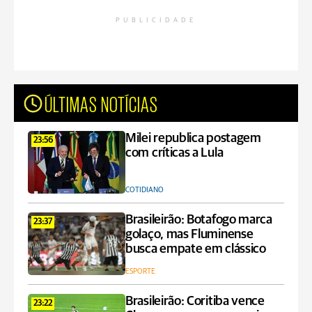
PUBLICIDADE
ÚLTIMAS NOTÍCIAS
Milei republica postagem
23:56
com críticas a Lula
COTIDIANO
Brasileirão: Botafogo marca
23:37
golaço, mas Fluminense
busca empate em clássico
ESPORTE
Brasileirão: Coritiba vence
23:22