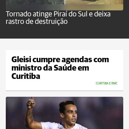
Tornado atinge Piraí do Sul e deixa
H
rastro de destruição
C
m
Gleisi cumpre agendas com
ministro da Saúde em
Curitiba
CURITIBA E RMC