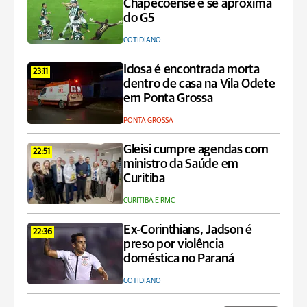
Chapecoense e se aproxima
do G5
COTIDIANO
Idosa é encontrada morta
23:11
dentro de casa na Vila Odete
em Ponta Grossa
PONTA GROSSA
Gleisi cumpre agendas com
22:51
ministro da Saúde em
Curitiba
CURITIBA E RMC
Ex-Corinthians, Jadson é
22:36
preso por violência
doméstica no Paraná
COTIDIANO