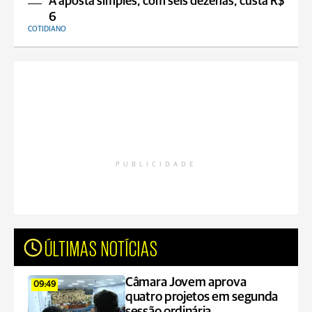
A aposta simples, com seis dezenas, custa R$
6
COTIDIANO
PUBLICIDADE
ÚLTIMAS NOTÍCIAS
Câmara Jovem aprova
09:49
quatro projetos em segunda
sessão ordinária