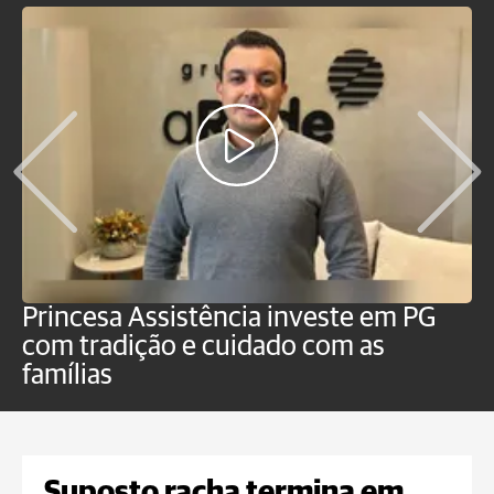
Princesa Assistência investe em PG
O
com tradição e cuidado com as
p
famílias
Suposto racha termina em