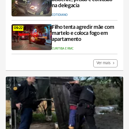
na delegacia
COTIDIANO
Filho tenta agredir mãe com
09:22
martelo e coloca fogo em
apartamento
CURITIBA E RMC
Ver mais