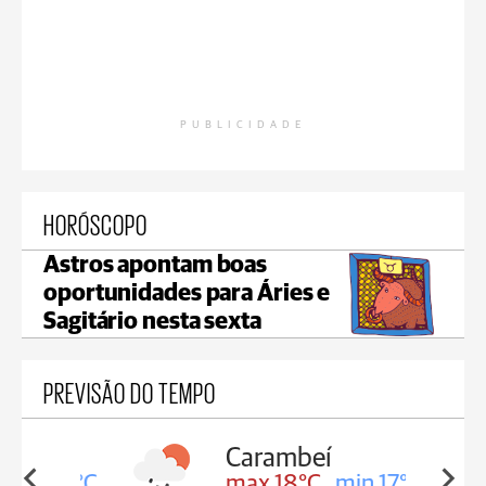
PUBLICIDADE
HORÓSCOPO
Astros apontam boas
oportunidades para Áries e
Sagitário nesta sexta
PREVISÃO DO TEMPO
Carambeí
in 18°C
max 18°C
min 17°C