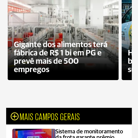
Gigante dos alimentos terá
fábrica de R$ 1 bi em PG e
Ho
prevê mais de 500
bo
empregos
su
MAIS CAMPOS GERAIS
Sistema de monitoramento
da frota garante prêmio