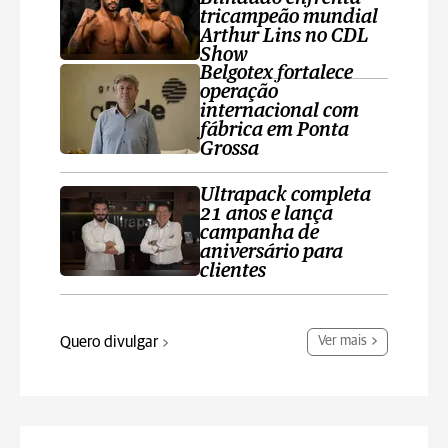
tricampeão mundial
Arthur Lins no CDL
Show
Belgotex fortalece
operação
internacional com
fábrica em Ponta
Grossa
Ultrapack completa
21 anos e lança
campanha de
aniversário para
clientes
Quero divulgar
Ver mais