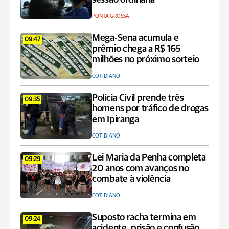
PONTA GROSSA
Mega-Sena acumula e
09:47
prêmio chega a R$ 165
milhões no próximo sorteio
COTIDIANO
Polícia Civil prende três
09:35
homens por tráfico de drogas
em Ipiranga
COTIDIANO
Lei Maria da Penha completa
09:29
20 anos com avanços no
combate à violência
COTIDIANO
Suposto racha termina em
09:24
acidente, prisão e confusão