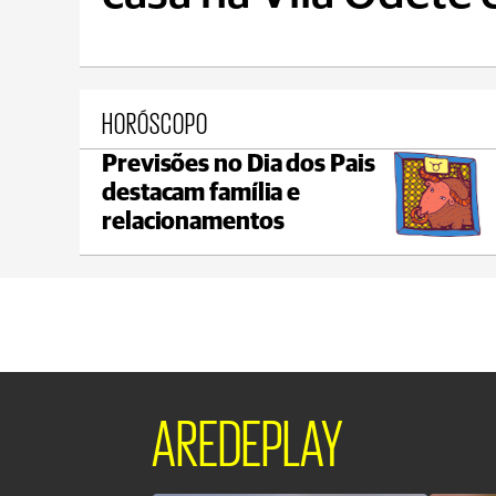
HORÓSCOPO
Previsões no Dia dos Pais
Castro
destacam família e
C
max 21°C
min 18°C
relacionamentos
AREDEPLAY