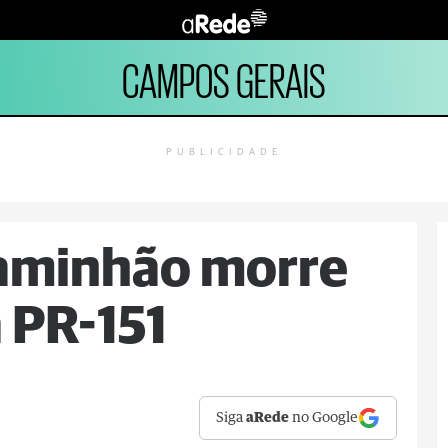
CAMPOS GERAIS
PUBLICIDADE
caminhão morre
 PR-151
Siga
aRede
no Google