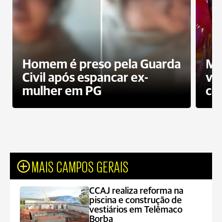
Homem é preso pela Guarda
Mo
Civil após espancar ex-
vo
mulher em PG
co
MAIS CAMPOS GERAIS
CCAJ realiza reforma na
piscina e construção de
vestiários em Telêmaco
Borba