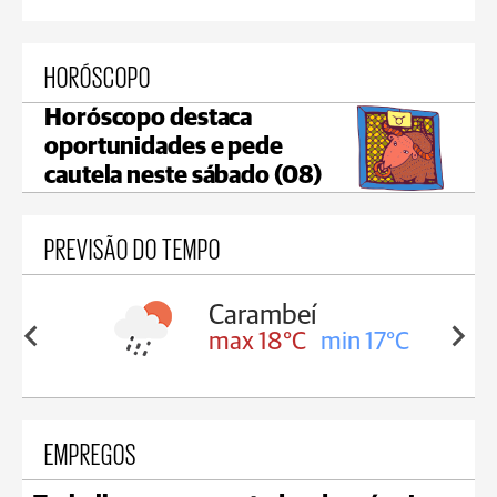
HORÓSCOPO
Horóscopo destaca
oportunidades e pede
cautela neste sábado (08)
PREVISÃO DO TEMPO
Carambeí
in 18°C
max 18°C
min 17°C
EMPREGOS