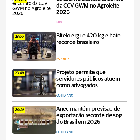
00:00
da CCV GWM no Agroleite
2026
MIX
Bitelo ergue 420 kg e bate
23:56
recorde brasileiro
ESPORTE
Projeto permite que
23:48
servidores públicos atuem
como advogados
COTIDIANO
Anec mantém previsão de
23:29
exportação recorde de soja
do Brasil em 2026
COTIDIANO