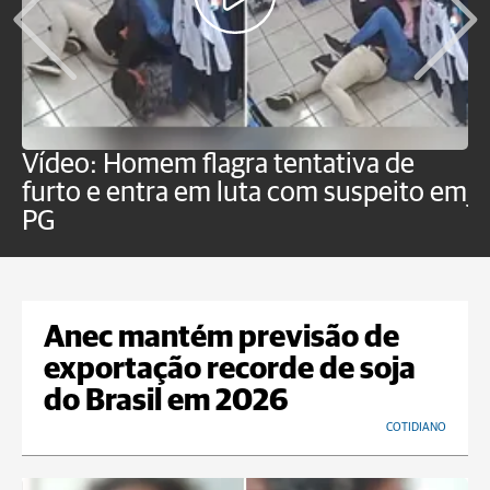
Vídeo: Homem flagra tentativa de
B
furto e entra em luta com suspeito em
j
PG
Anec mantém previsão de
exportação recorde de soja
do Brasil em 2026
COTIDIANO