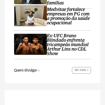
famílias
Medvitae fortalece
empresas em PG com
a promoção da saúde
ocupacional
Ex-UFC Bruno
Blindado enfrenta
tricampeão mundial
Arthur Lins no CDL
Show
Quero divulgar
Ver mais