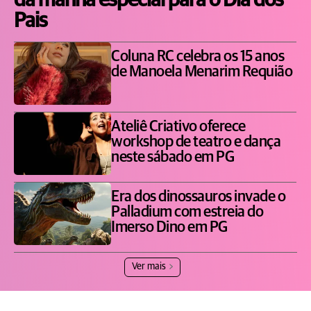
da manhã especial para o Dia dos
Pais
Coluna RC celebra os 15 anos
de Manoela Menarim Requião
Ateliê Criativo oferece
workshop de teatro e dança
neste sábado em PG
Era dos dinossauros invade o
Palladium com estreia do
Imerso Dino em PG
Ver mais