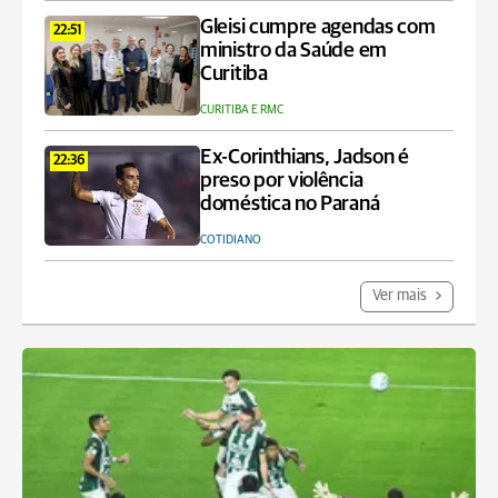
Gleisi cumpre agendas com
22:51
ministro da Saúde em
Curitiba
CURITIBA E RMC
Ex-Corinthians, Jadson é
22:36
preso por violência
doméstica no Paraná
COTIDIANO
Ver mais