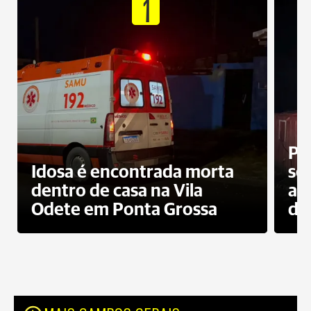
1
Pr
Idosa é encontrada morta
sec
dentro de casa na Vila
ap
Odete em Ponta Grossa
do