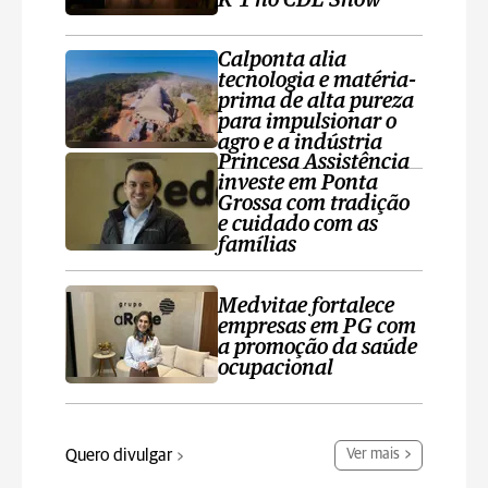
K’1 no CDL Show
Calponta alia
tecnologia e matéria-
prima de alta pureza
para impulsionar o
agro e a indústria
Princesa Assistência
investe em Ponta
Grossa com tradição
e cuidado com as
famílias
Medvitae fortalece
empresas em PG com
a promoção da saúde
ocupacional
Quero divulgar
Ver mais