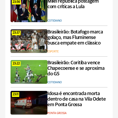
Milei republica postagem
23:56
com críticas a Lula
COTIDIANO
Brasileirão: Botafogo marca
23:37
golaço, mas Fluminense
busca empate em clássico
ESPORTE
Brasileirão: Coritiba vence
23:22
Chapecoense e se aproxima
do G5
COTIDIANO
Idosa é encontrada morta
23:11
dentro de casa na Vila Odete
em Ponta Grossa
PONTA GROSSA