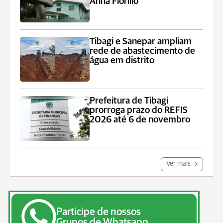
Anna Fiorillo
Tibagi e Sanepar ampliam
rede de abastecimento de
água em distrito
Prefeitura de Tibagi
prorroga prazo do REFIS
2026 até 6 de novembro
Ver mais
Participe de nossos
Grupos de Whatsapp