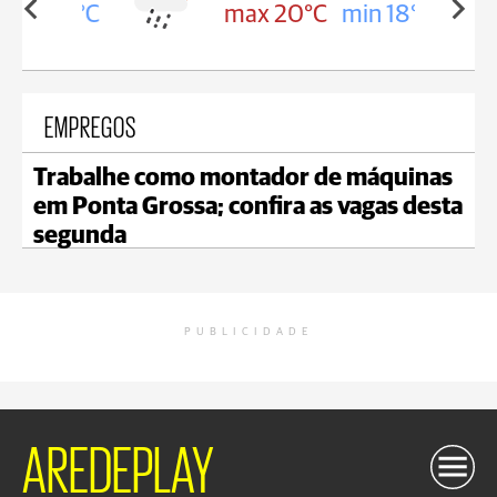
in 18°C
max 20°C
min 18°C
EMPREGOS
Trabalhe como montador de máquinas
em Ponta Grossa; confira as vagas desta
segunda
PUBLICIDADE
AREDEPLAY