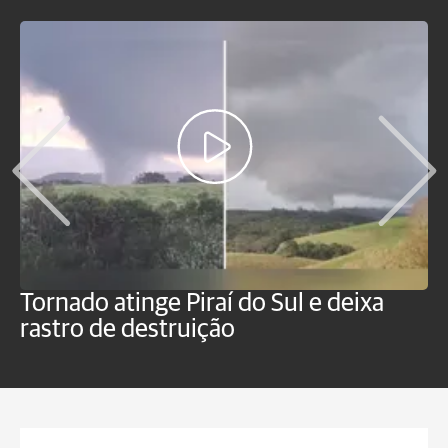
Tornado atinge Piraí do Sul e deixa
H
rastro de destruição
C
m