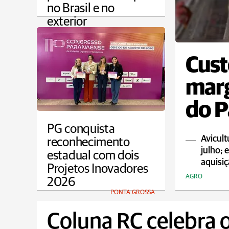
no Brasil e no
exterior
CAMPOS GERAIS
Cust
marg
do P
PG conquista
Avicul
reconhecimento
julho; 
estadual com dois
aquisiç
Projetos Inovadores
AGRO
2026
PONTA GROSSA
Coluna RC celebra o