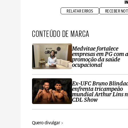
I
RELATAR ERROS
RECEBER NOT
CONTEÚDO DE MARCA
Medvitae fortalece
empresas em PG com 
promoção da saúde
ocupacional
Ex-UFC Bruno Blinda
enfrenta tricampeão
mundial Arthur Lins 
CDL Show
Quero divulgar