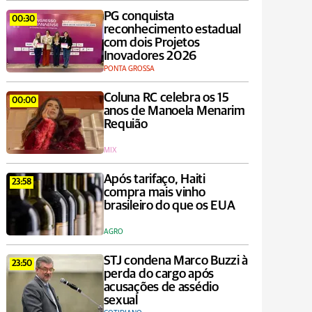
PG conquista
00:30
reconhecimento estadual
com dois Projetos
Inovadores 2026
PONTA GROSSA
Coluna RC celebra os 15
00:00
anos de Manoela Menarim
Requião
MIX
Após tarifaço, Haiti
23:58
compra mais vinho
brasileiro do que os EUA
AGRO
STJ condena Marco Buzzi à
23:50
perda do cargo após
acusações de assédio
sexual