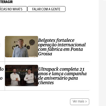
NTERAGIR
ÍCIAS NO WHATS
FALAR COM A GENTE
Belgotex fortalece
a
operação internacional
com fábrica em Ponta
Grossa
do
Ultrapack completa 21
anos e lança campanha
no
de aniversário para
clientes
Ver mais