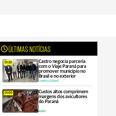
ÚLTIMAS NOTÍCIAS
Castro negocia parceria
01:30
com o Viaje Paraná para
promover município no
Brasil e no exterior
CAMPOS GERAIS
Custos altos comprimem
01:00
margens dos avicultores
do Paraná
AGRO