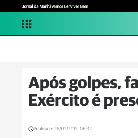
Jornal da Manhã
Vamos Ler
Viver Bem
Após golpes, f
Exército é pre
Publicado:
26/02/2015, 06:32