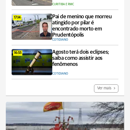
CURITIBA E RMC
Pai de menino que morreu
17:14
atingido por pilar é
encontrado morto em
Prudentópolis
COTIDIANO
Agosto terá dois eclipses;
16:55
saiba como assistir aos
fenômenos
COTIDIANO
Ver mais