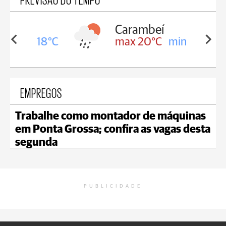
Carambeí
in 18°C
max 20°C
min 18°C
EMPREGOS
Trabalhe como montador de máquinas
em Ponta Grossa; confira as vagas desta
segunda
PUBLICIDADE