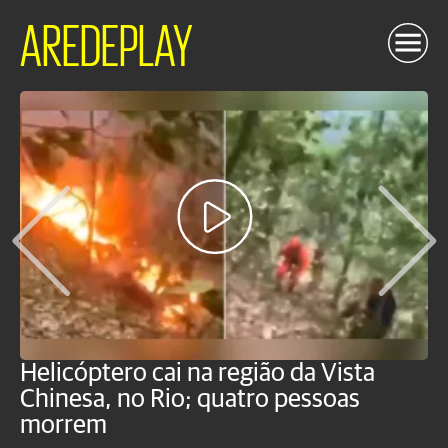
AREDEPLAY
Helicóptero cai na região da Vista
C
Chinesa, no Rio; quatro pessoas
a
morrem
o