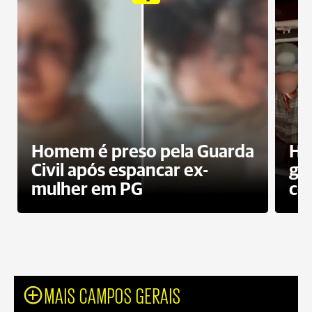
Homem é preso pela Guarda
Ho
Civil após espancar ex-
gr
mulher em PG
co
MAIS CAMPOS GERAIS