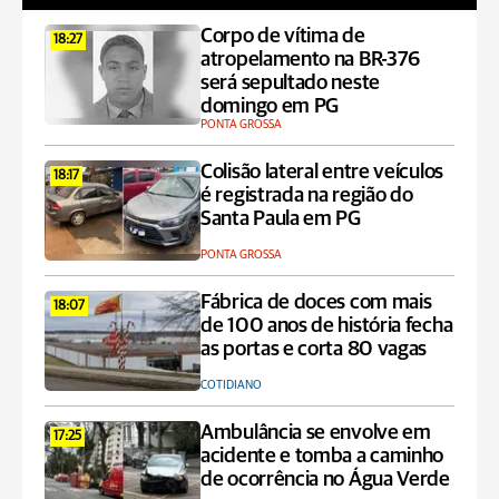
Corpo de vítima de
18:27
atropelamento na BR-376
será sepultado neste
domingo em PG
PONTA GROSSA
Colisão lateral entre veículos
18:17
é registrada na região do
Santa Paula em PG
PONTA GROSSA
Fábrica de doces com mais
18:07
de 100 anos de história fecha
as portas e corta 80 vagas
COTIDIANO
Ambulância se envolve em
17:25
acidente e tomba a caminho
de ocorrência no Água Verde