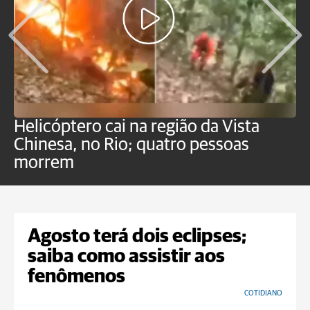
Helicóptero cai na região da Vista
C
Chinesa, no Rio; quatro pessoas
a
morrem
o
Agosto terá dois eclipses;
saiba como assistir aos
fenômenos
COTIDIANO