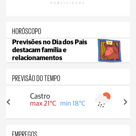
PUBLICIDADE
HORÓSCOPO
Previsões no Dia dos Pais
destacam família e
relacionamentos
PREVISÃO DO TEMPO
Carambeí
in 18°C
max 20°C
min 18°C
EMPREGOS