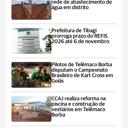
rede de abastecimento de
água em distrito
Prefeitura de Tibagi
prorroga prazo do REFIS
2026 até 6 de novembro
Pilotos de Telêmaco Borba
disputam o Campeonato
Brasileiro de Kart Cross em
Goiás
CCAJ realiza reforma na
piscina e construção de
vestiários em Telêmaco
Borba