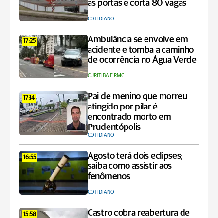
as portas e corta 80 vagas
COTIDIANO
Ambulância se envolve em
17:25
acidente e tomba a caminho
de ocorrência no Água Verde
CURITIBA E RMC
Pai de menino que morreu
17:14
atingido por pilar é
encontrado morto em
Prudentópolis
COTIDIANO
Agosto terá dois eclipses;
16:55
saiba como assistir aos
fenômenos
COTIDIANO
Castro cobra reabertura de
15:58