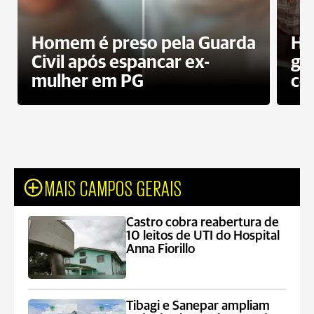
Homem é preso pela Guarda
Ho
Civil após espancar ex-
gr
mulher em PG
co
MAIS CAMPOS GERAIS
Castro cobra reabertura de
10 leitos de UTI do Hospital
Anna Fiorillo
Tibagi e Sanepar ampliam