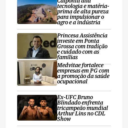
Calponta alia
tecnologia e matéria-
prima de alta pureza
para impulsionar o
agro e a indústria
Princesa Assistência
investe em Ponta
Grossa com tradição
e cuidado com as
famílias
Medvitae fortalece
empresas em PG com
a promoção da saúde
ocupacional
Ex-UFC Bruno
Blindado enfrenta
tricampeão mundial
Arthur Lins no CDL
Show