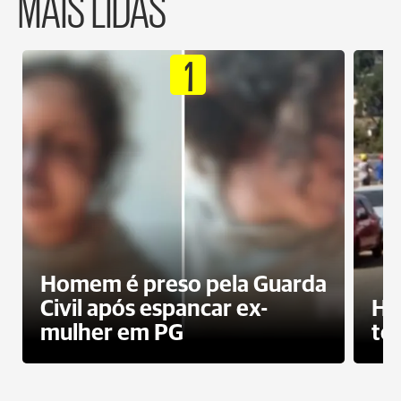
MAIS LIDAS
1
Homem é preso pela Guarda
Civil após espancar ex-
Ho
mulher em PG
te