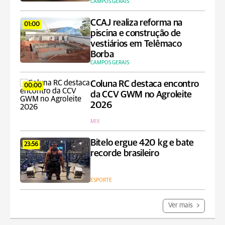
CAMPOS GERAIS
CCAJ realiza reforma na
01:00
piscina e construção de
vestiários em Telêmaco
Borba
CAMPOS GERAIS
Coluna RC destaca encontro
00:00
da CCV GWM no Agroleite
2026
MIX
Bitelo ergue 420 kg e bate
23:56
recorde brasileiro
ESPORTE
Ver mais