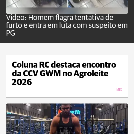
Vídeo: Homem flagra tentativa de
B
furto e entra em luta com suspeito em
j
PG
Coluna RC destaca encontro
da CCV GWM no Agroleite
2026
MIX