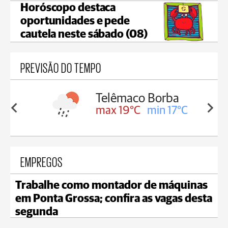
Horóscopo destaca
oportunidades e pede
cautela neste sábado (08)
PREVISÃO DO TEMPO
Telêmaco Borba
in 18°C
max 19°C
min 17°C
EMPREGOS
Trabalhe como montador de máquinas
em Ponta Grossa; confira as vagas desta
segunda