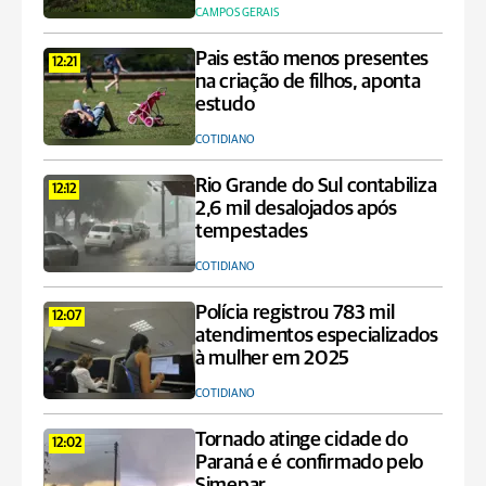
CAMPOS GERAIS
Pais estão menos presentes
12:21
na criação de filhos, aponta
estudo
COTIDIANO
Rio Grande do Sul contabiliza
12:12
2,6 mil desalojados após
tempestades
COTIDIANO
Polícia registrou 783 mil
12:07
atendimentos especializados
à mulher em 2025
COTIDIANO
Tornado atinge cidade do
12:02
Paraná e é confirmado pelo
Simepar