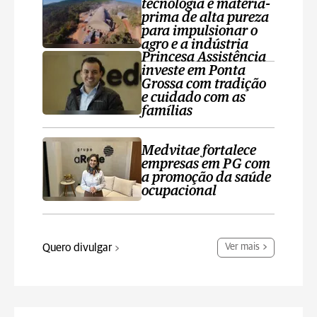
tecnologia e matéria-
prima de alta pureza
para impulsionar o
agro e a indústria
Princesa Assistência
investe em Ponta
Grossa com tradição
e cuidado com as
famílias
Medvitae fortalece
empresas em PG com
a promoção da saúde
ocupacional
Quero divulgar
Ver mais