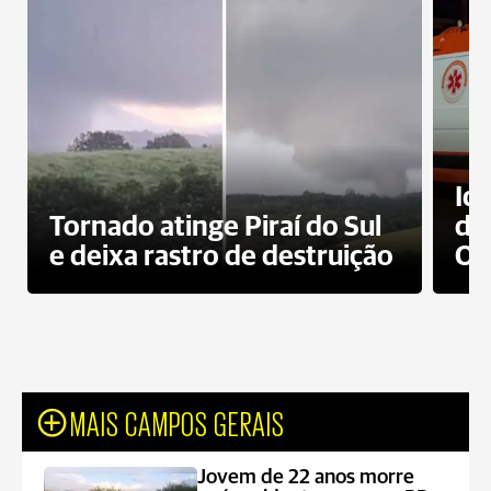
Id
Tornado atinge Piraí do Sul
de
e deixa rastro de destruição
Od
MAIS CAMPOS GERAIS
Jovem de 22 anos morre