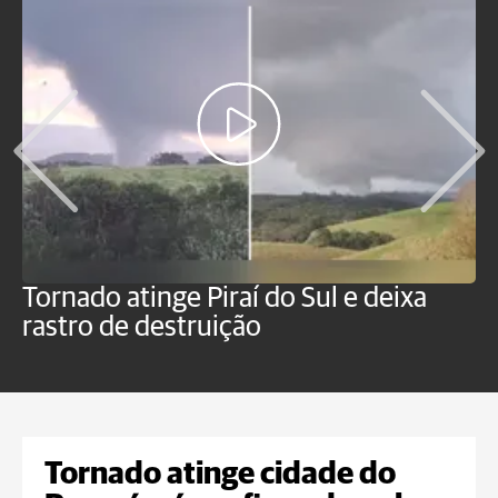
Tornado atinge Piraí do Sul e deixa
H
rastro de destruição
C
m
Tornado atinge cidade do